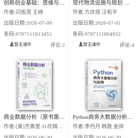
创新创业基础：思维与实践
现代物流设施与规划 第4版
作者:闫俊周 王峥
作者:方庆琯 汪和平
出版日期:2026-07-09
出版日期:2026-07-01
条码:9787111813453
条码:9787111804932
暂无课件
评论:2
暂无课件
评论:4
商业数据分析（原书第5版）
Python商务大数据分析与应用
作者:[美]杰弗里·D.坎姆（Jeffrey D.Camm）詹姆斯·J.科克伦（James J.Cochran）迈克尔·J.弗里（Michael J.Fry）杰弗里·W.奥尔曼（Jeffrey W.Ohlmann）
作者:李丹丹 韩敦 金帅
出版日期:2026-06-30
出版日期:2026-06-30