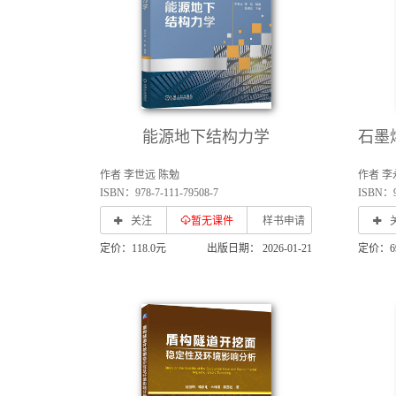
能源地下结构力学
作者 李世远 陈勉
作者 李
ISBN：978-7-111-79508-7
ISBN：9
关注
暂无课件
样书申请
定价：118.0元
出版日期： 2026-01-21
定价：6