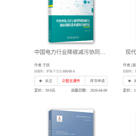
中国电力行业降碳减污协同推进的路径研究
现代
作者 于跃
作者 [美
ISBN：978-7-111-80648-6
塔诺（Jim
ISBN：9
关注
暂无课件
样书申请
定价：59.0元
出版日期： 2026-04-09
定价：18