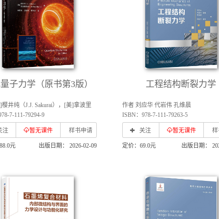
量子力学（原书第3版）
工程结构断裂力学
]樱井纯（J.J. Sakurai），[美]拿波里
作者 刘应华 代岩伟 孔维晨
 Napolitano）
78-7-111-79294-9
ISBN：978-7-111-79263-5
关注
暂无课件
样书申请
关注
暂无课件
样
8.0元
出版日期： 2026-02-09
定价：69.0元
出版日期： 2026