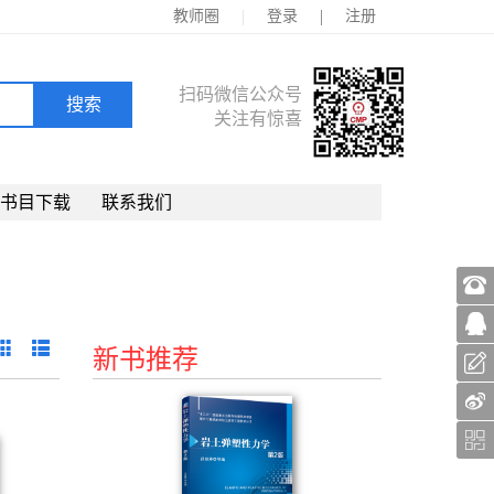
|
|
教师圈
登录
注册
扫码微信公众号
关注有惊喜
书目下载
联系我们
新书推荐