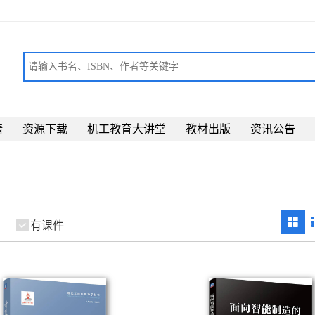
请
资源下载
机工教育大讲堂
教材出版
资讯公告
有课件