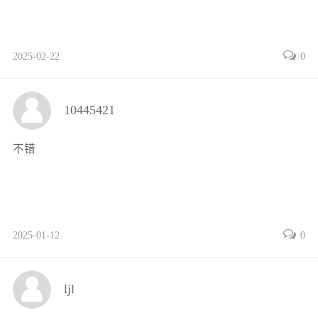
4.1.2坐标的耦联98
4.2多自由度体系的无阻尼自由振动99
2025-02-22
0
4.2.1频率方程99
4.2.2振型分析105
4.3多自由度体系动力反应的振型叠加法110
10445421
4.3.1正则坐标变换110
4.3.2无阻尼体系动力反应的振型叠加法111
不错
4.3.3有阻尼体系动力反应的振型叠加法113
4.4结构中的阻尼和阻尼矩阵的构造118
4.4.1阻尼实测的例子118
4.4.2Rayleigh阻尼119
2025-01-12
0
4.4.3扩展的Rayleigh阻尼（Caughey阻尼）121
4.4.4利用振型阻尼矩阵直接叠加122
4.4.5非经典阻尼矩阵的构造123
ljl
4.5静力修正方法124
4.6振型加速度法126