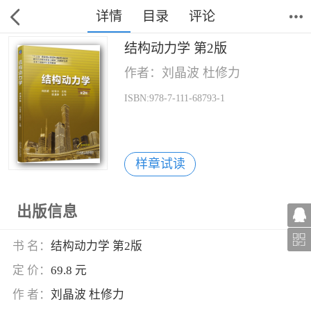
详情
目录
评论
结构动力学 第2版
作者：刘晶波 杜修力
ISBN:978-7-111-68793-1
样章试读
出版信息
书 名：
结构动力学 第2版
定 价：
69.8 元
作 者：
刘晶波 杜修力