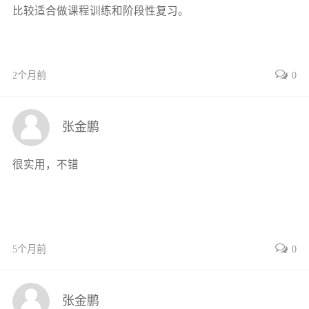
比较适合做课程训练和阶段性复习。
2.1.1广义坐标与动力自由度9
2.1.2功和能12
2.1.3实位移、可能位移和虚位移14
2.1.4广义力14
2个月前
0
2.1.5惯性力16
2.1.6弹性恢复力16
张金鹏
2.1.7阻尼力17
2.1.8线弹性体系和阻尼弹性体系18
很实用，不错
2.1.9非弹性体系18
2.1.10泛函和变分19
2.2基本力学原理及运动方程的建立20
2.2.1D’Alembert（达朗贝尔）原理20
2.2.2虚功原理23
5个月前
0
2.2.3Lagrange（拉格朗日）运动方程26
2.2.4Hamilton（哈密顿）原理28
张金鹏
2.3重力的影响32