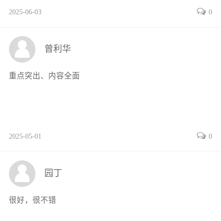
2025-06-03
0
3.5振动的测量71
3.5.1加速度计（强震仪）72
3.5.2位移计（地震仪）73
曾利华
3.6隔振（震）原理74
3.6.1力的传递和隔振74
重点突出、内容全面
3.6.2基底振动的隔离75
3.7单自由度体系对周期荷载的反应78
3.8单自由度体系对任意荷载的反应80
3.8.1时域分析方法——Duhamel积分80
2025-05-01
0
3.8.2频域分析方法——Fourier变换法82
3.9结构地震反应分析的反应谱法87
习题90
园丁
思考题92
结构动力学第2版目录第4章多自由度体系94
很好，很不错
4.1两自由度体系的振动分析94
4.1.1无阻尼自由振动94