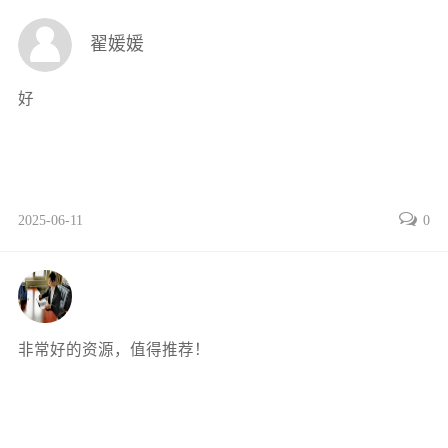
3.2.3运动的衰减和阻尼比的测量50
翟媛媛
3.2.4自由振动试验51
3.2.5库仑（Coulomb）阻尼自由振动53
好
3.3单自由度体系对简谐荷载的反应55
3.3.1无阻尼体系对简谐荷载的反应55
3.3.2有阻尼体系对简谐荷载的反应57
3.3.3激振频率为ωn时体系的动力反应59
2025-06-11
0
3.3.4动力放大系数59
3.3.5有阻尼体系动力反应与荷载的相位关系61
3.3.6用简谐振动（强迫振动）试验确定体系的黏性阻尼
比62
3.4体系的阻尼和振动过程中的能量65
非常好的资源，值得推荐！
3.4.1自由振动过程中的能量65
3.4.2黏性阻尼体系的能量耗散66
3.4.3等效黏性阻尼67
3.4.4滞变阻尼（复阻尼）理论68