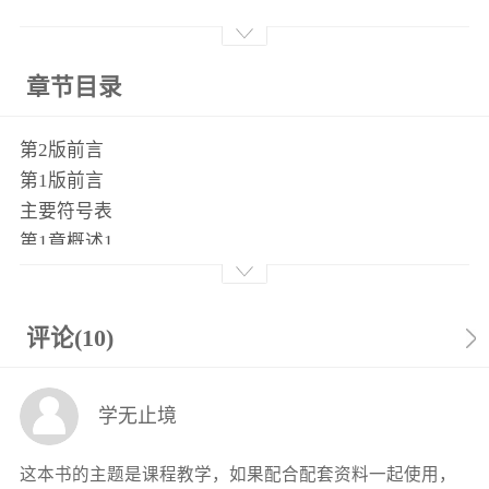
章节目录
第2版前言
第1版前言
主要符号表
第1章概述1
1.1结构动力分析的目的1
1.2动力荷载的类型1
1.3结构动力计算的特点3
评论(10)
1.4结构离散化方法4
1.5本书内容安排8
学无止境
思考题8
第2章分析动力学基础及运动方程的建立9
这本书的主题是课程教学，如果配合配套资料一起使用，
2.1基本概念9