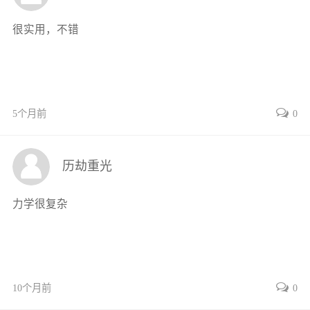
2.4地基运动的影响33
很实用，不错
2.5多自由度体系运动方程的建立34
2.5.1直接平衡法34
2.5.2多自由度体系Lagrange运动
方程37
5个月前
0
2.6多自由度体系自由度的缩减39
2.6.1运动约束法39
2.6.2静力凝聚法40
历劫重光
2.6.3混合方法40
习题41
力学很复杂
思考题42
第3章单自由度体系43
3.1无阻尼自由振动43
3.2有阻尼自由振动46
10个月前
0
3.2.1临界阻尼和阻尼比46
3.2.2低阻尼体系48