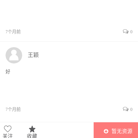
3.9.4退火态复合板的力学性能88
3.10本章小结93
参考文献95
7个月前
0
镁基层状金属复合板制备及其界面连接行为目录第4章
铝/镁/铝合金爆炸焊接复合板
的界面连接行为100
王颖
4.1引言100
4.2复合板的制备工艺100
好
4.3复合板的宏观形貌特征101
4.4复合板的边裂现象及原因102
4.4.1爆炸焊接过程中的应力波
作用102
7个月前
0
4.4.2应力波作用下的反射断裂
现象104
4.4.3应力波影响的数值模拟研究105
暂无资源
4.5复合板连接界面的形貌特征109
关注
收藏