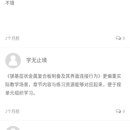
不错
1.3.3基于外加能场辅助加工的制备
技术12
参考文献12
第2章镁基层状金属复合板的爆炸
焊接制备与数值建模14
2个月前
0
2.1引言14
2.2爆炸焊接复合板的研究现状14
学无止境
2.2.1爆炸焊接的发展特点14
2.2.2爆炸焊接复合的共性问题17
《镁基层状金属复合板制备及其界面连接行为》更偏重实
2.3爆炸焊接装配形式18
际教学场景，章节内容与练习资源能够对应起来，便于按
2.4爆炸焊接的关键技术参数19
单元组织学习。
2.5爆炸焊接窗口20
2.5.1爆炸焊接窗口修正20
2个月前
0
2.5.2铝/镁合金爆炸焊接窗口22
2.6爆炸焊接复合的特点23
2.6.1材料组合多样性23