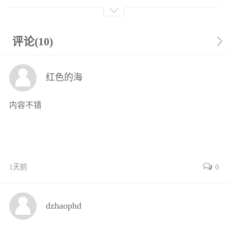
1.1.1层状金属复合材料的发展历程1
1.1.2层状金属复合板的制备技术2
1.1.3镁基层状复合板的研究现状6
评论(10)
1.2层状金属复合板研究的共性问题6
1.2.1层状金属复合板设计的关键7
红色的海
1.2.2层状金属复合板界面的连接
理论8
内容不错
1.2.3层状金属复合板界面连接行为的
试验表征9
1.2.4层状金属复合板界面连接行为的
数值建模10
1.3层状金属复合板发展的创新思路11
1天前
0
1.3.1基于结构功能复合板的组元
设计12
dzhaophd
1.3.2基于复合板连接界面的结构
调控12