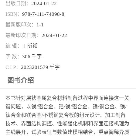
出版日期：
2024-01-22
ISBN：
978-7-111-74098-8
最新版印次：
1-1
最新印次日期：
2024-01-22
编 辑：
丁昕祯
字 数：
306 千字
C I P：
2023201579 千字
图书介绍
本书针对层状金属复合材料制备过程中界面连接这一关
键问题，以镁/铝合金、铝/镁/铝合金、镁/铜合金、镁/
钛合金和镁合金/不锈钢复合板的组元设计、加工制备
技术、界面结构调控、性能强化机制和界面连接机理为
主线展开，试验表征与数值建模相结合，重点阐释异质