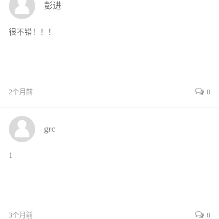
彭进
2.6.2动态冲击特性23
2.6.3碰撞区的特性24
很不错！！！
2.6.4界面等离子体24
2.6.5波形界面形貌特征24
2.7爆炸焊接复合的有限元建模25
2.7.1有限元模型的选择25
2个月前
0
2.7.2镁/铝合金爆炸复合的本构方程及
参数26
2.8本章小结26
grc
参考文献26
第3章镁/铝合金爆炸焊接复合板的
1
界面连接行为30
3.1引言30
3.2复合板的宏观形貌特征30
3.3复合板连接界面形貌特征31
3个月前
0
3.3.1沿爆炸焊接方向连接界面的形貌