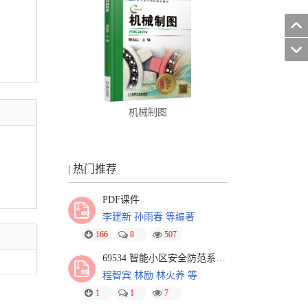
机械制图
| 热门推荐
PDF课件
李建新 孙雨春 等编著
166
8
507
69534 智能小区安全防范系统 第3版-习题解答
程智宾 林励 林火养 等
1
1
7