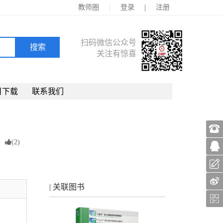
|
|
教师圈
登录
注册
扫码微信公众号
关注有惊喜
目下载
联系我们
(
2
)
| 关联图书