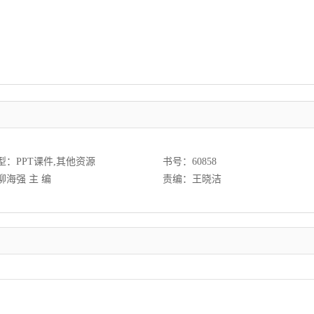
型：PPT课件,其他资源
书号：60858
柳海强 主 编
责编：王晓洁