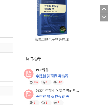
智能网联汽车构造原理
| 热门推荐
PDF课件
李建新 孙雨春 等编著
166
8
507
69534 智能小区安全防范系统 第3版-习题解答
程智宾 林励 林火养 等
1
1
7