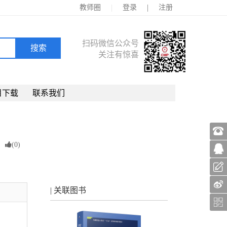
|
|
教师圈
登录
注册
扫码微信公众号
关注有惊喜
目下载
联系我们
(
0
)
| 关联图书