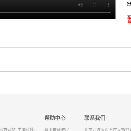
帮助中心
联系我们
官方网站
|
中国科技
样书申请流程
北京西城区百万庄大街22