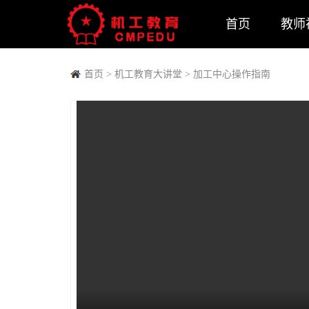
首页
教师
首页
>
机工教育大讲堂
>
加工中心操作指南