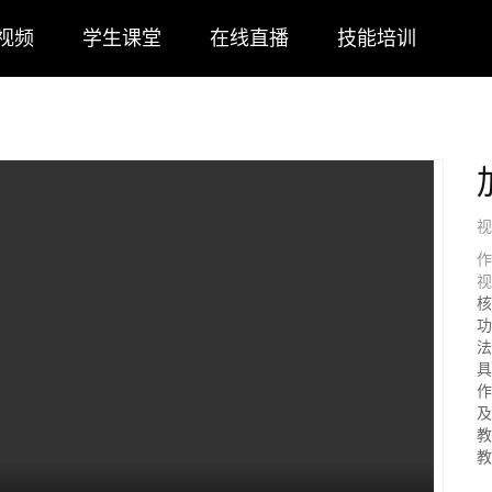
视频
学生课堂
在线直播
技能培训
视
作
视
核
功
法
具
作
及
教
教