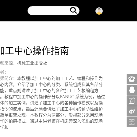
|
加工中心操作指南
频来源：
机械工业出版社
者：
频简介：
本教程以加工中心的加工工艺、编程和操作为
心内容，介绍了加工中心的分类、系统组成及其各部分
能，重点则讲述了加工中心的各种加工工艺极编程方
。教程中加工中心的操作部分以FANUC 系统为例，通过
体的加工实例，讲述了加工中心的各种操作模式以及操
指令的使用，最后还简要讲述了加工中心的预防性维护
简单报警处理。本教程分为两部分，影视部分采用现场
学的拍摄模式，通过主讲老师在机床旁深入浅出的现场
学和