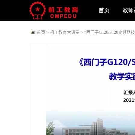
首页
教师
首页
>
机工教育大讲堂
>
“西门子G120/S120变频