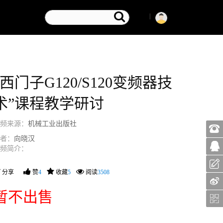
|
“西门子G120/S120变频器技
术”课程教学研讨
频来源：
机械工业出版社
者：
向晓汉
频简介：
分享
赞
4
收藏
5
阅读
3508
暂不出售