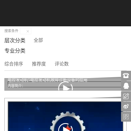
切
换
导
首页
>
机工教育大讲堂
航
搜索条件
层次分类
全部
专业分类
综合排序
推荐度
评论数
电控发动机5电控发动机故障诊断设备的应用
内容简介：