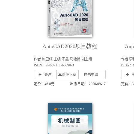
AutoCAD2020项目教程
Au
作者 陈卫红 主编 宋鑫 马艳昌 副主编
作者 李
ISBN：978-7-111-66090-3
ISBN：9
关注
课件下载
样书申请
定价：46.0元
出版日期： 2020-09-17
定价：3