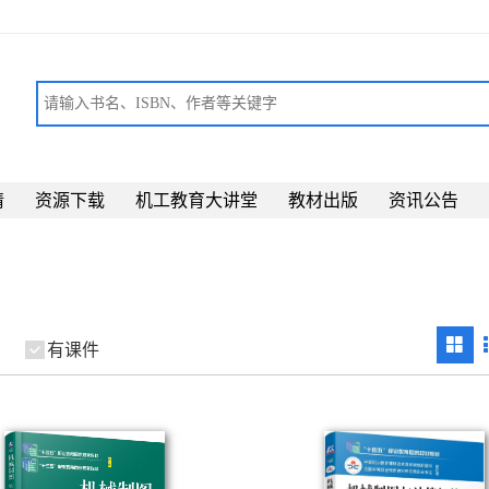
请
资源下载
机工教育大讲堂
教材出版
资讯公告
有课件