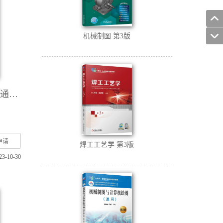
机械制图 第3版
机械制图与计算机绘图（通用） 第2版
申请
焊工工艺学 第3版
-10-30