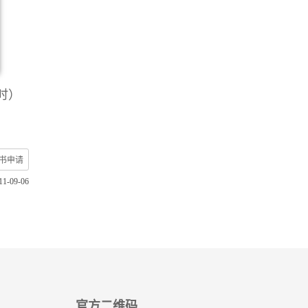
时）
书申请
-09-06
官方二维码