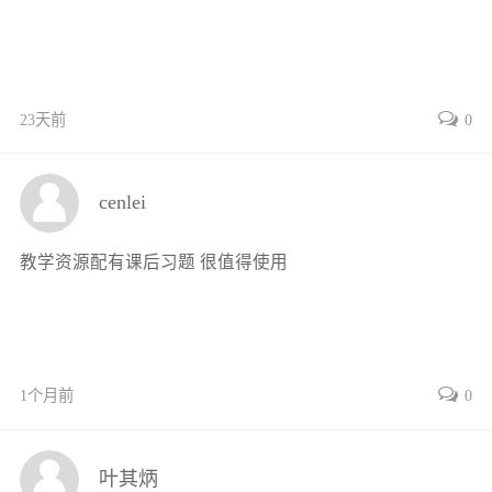
第五节零件上常见的工艺结构162
第六节读零件图164
第七节零件测绘166
23天前
0
素养提升170
第八章装配图171
第一节装配图的表达方法171
cenlei
第二节装配图的尺寸标注、技术要求及
零件编号175
教学资源配有课后习题 很值得使用
第三节装配结构简介176
第四节读装配图179
素养提升182
附录183
1个月前
0
附录A螺纹183
附录B常用的标准件184
附录C极限与配合189
叶其炳
参考文献196