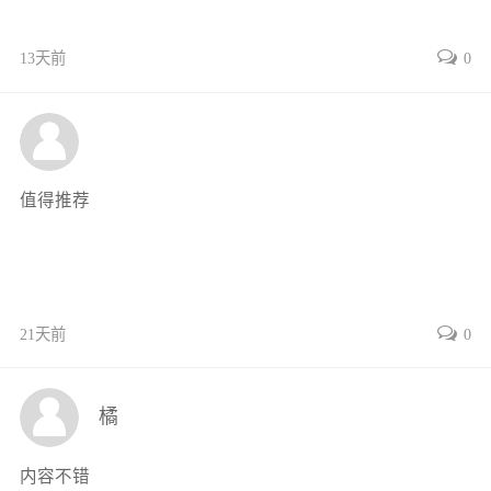
第四节局部放大图和简化画法111
13天前
0
第五节第三角画法简介115
素养提升119
第六章图样中的特殊表示法120
第一节螺纹120
第二节螺纹紧固件128
值得推荐
第三节直齿圆柱齿轮131
第四节键、销连接135
第五节滚动轴承136
第六节圆柱螺旋压缩弹簧139
21天前
0
素养提升141
第七章零件图142
第一节零件图的作用和内容142
橘
第二节典型零件的表达方法144
第三节零件图的尺寸标注147
内容不错
第四节零件图上技术要求的注写151