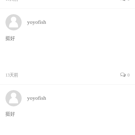
第三章组合体54
第一节组合体的形体分析54
yoyofish
第二节组合体三视图的画法59
第三节组合体的尺寸注法62
挺好
第四节看组合体视图的方法67
素养提升75
第四章轴测图76
第一节轴测图的基本知识76
第二节正等轴测图78
13天前
0
第三节斜二等轴测图简介86
第四节轴测图的尺寸注法90
yoyofish
素养提升91
第五章图样的基本表示法92
挺好
第一节视图92
第二节剖视图97
第三节断面图109