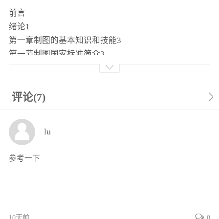
前言
绪论1
第一章制图的基本知识和技能3
第一节制图国家标准简介3
第二节尺寸注法11
第三节几何作图15
第四节平面图形分析及作图23
评论(7)
第五节常用绘图工具的使用方法26
第六节徒手画图的方法28
lu
素养提升30
第二章投影基础31
参考一下
第一节投影法和视图的基本概念31
第二节三视图的形成及其对应关系34
第三节几何体的投影38
第四节几何体的尺寸注法51
素养提升53
10天前
0