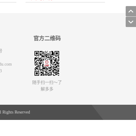
官方二维码
号
du.com
3
随手扫一扫～了
解多多
 Rights Reserved