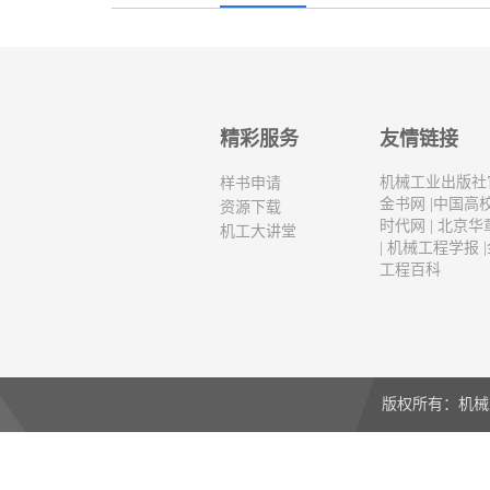
精彩服务
友情链接
机械工业出版社
样书申请
金书网
|
中国高
资源下载
时代网
|
北京华
机工大讲堂
|
机械工程学报
|
工程百科
版权所有：机械