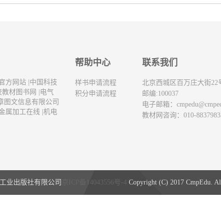
帮助中心
联系我们
官方网站
|
中国科技
样书申请流程
北京西城区百万庄大街22
校教材图书网
|
电气
积分申请流程
邮编:100037
章图文信息有限公司
电子邮箱：
cmpedu@cmpe
金属加工在线
|
机电
教材网咨询：010-8837983
工业出版社有限公司
京ICP备14043556号-4
Copyright (C) 2017 CmpEdu. All