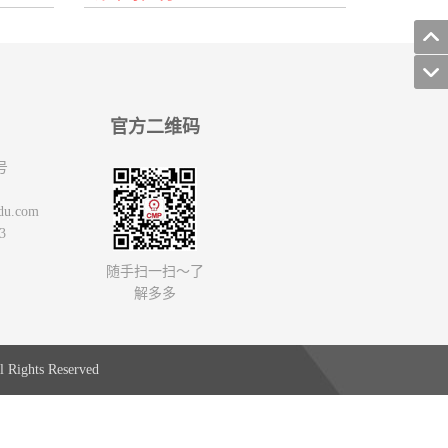
官方二维码
号
du.com
3
随手扫一扫～了
解多多
 Rights Reserved