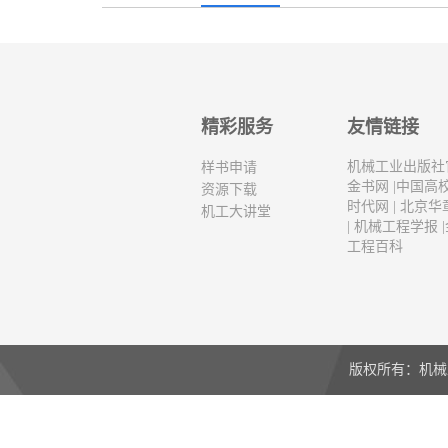
精彩服务
友情链接
机械工业出版社
样书申请
金书网
|
中国高
资源下载
时代网
|
北京华
机工大讲堂
|
机械工程学报
|
工程百科
版权所有：机械