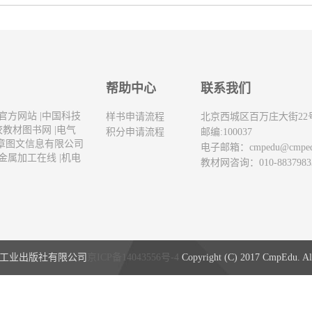
帮助中心
联系我们
官方网站
|
中国科技
样书申请流程
北京西城区百万庄大街22
校教材图书网
|
电气
积分申请流程
邮编:100037
章图文信息有限公司
电子邮箱：
cmpedu@cmpe
金属加工在线
|
机电
教材网咨询：010-8837983
工业出版社有限公司
京ICP备14043556号-4
Copyright (C) 2017 CmpEdu. All