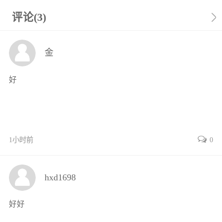
12智能数控系统概况5
121智能数控系统的发展历程5
评论(3)
122智能数控系统的基本概念7
13智能数控机床概况7
金
131智能数控机床的发展与挑战7
132智能数控机床的主要需求及关键
好
技术10
第2章智能数控系统13
21智能数控系统概述13
211智能数控系统结构13
212智能数控系统的关键技术14
1小时前
0
22智能数控插补原理17
221智能数控插补定义17
hxd1698
222智能数控基准脉冲插补17
223智能数据采样插补20
好好
23位移与速度检测22