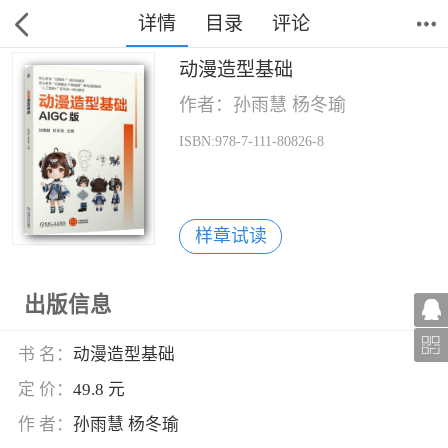
详情
目录
评论
动漫造型基础
作者：孙雨慧 杨冬瑜
ISBN:978-7-111-80826-8
样章试读
出版信息
书 名：
动漫造型基础
定 价：
49.8 元
作 者：
孙雨慧 杨冬瑜