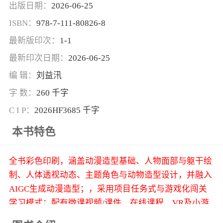
出版日期：
2026-06-25
ISBN：
978-7-111-80826-8
最新版印次：
1-1
最新印次日期：
2026-06-25
编 辑：
刘益汛
字 数：
260 千字
C I P：
2026HF3685 千字
本书特色
全书彩色印刷，涵盖动漫造型基础、人物面部与躯干绘
制、人体透视动态、主题角色与动物造型设计，并融入
AIGC生成动漫造型；，采用项目任务式与游戏化闯关
学习模式；配有微课视频/课件、在线课程、VR及小游
戏；