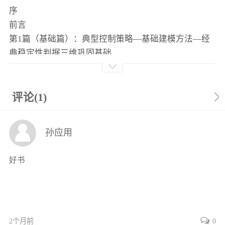
序
前言
第1篇（基础篇）：典型控制策略—基础建模方法—经
典稳定性判据三维巩固基础
第1章绪论
1.1电力电子变换系统的功能和目标
1.2电力电子变换系统的应用
评论(1)
1.3电力电子变换系统的建模与控制需求分析
1.4本书内容的涉及范围和结构
孙应用
探索与思考
第2章电力电子变换器的典型控制方法
好书
2.1系统控制的任务与要求
2.1.1系统控制的任务
2.1.2系统控制的要求
2.1.3反馈控制系统的典型结构
2.2比例积分微分控制
2个月前
0