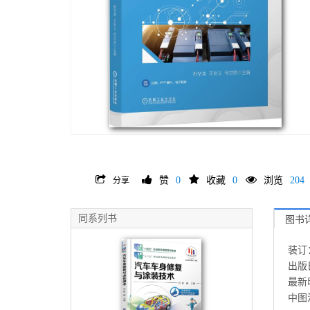
赞
0
收藏
0
浏览
204
分享
同系列书
图书
装订
出版日
最新印
中图