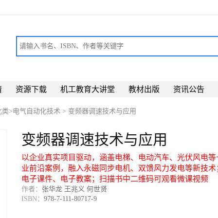
请
资源下载
机工教育大讲堂
教材出版
资讯公告
化类>电气自动化技术
>
变频器调速技术与应用
变频器调速技术与应用
以企业真实项目驱动，涵盖电梯、电动汽车、光伏风电等
业前沿案例，融入永磁同步电机、双馈风力发电等新技术
电子课件、电子教案；扫描书中二维码可观看微课视频
作者：
张华龙 王兆义 何世贤
ISBN：
978-7-111-80717-9