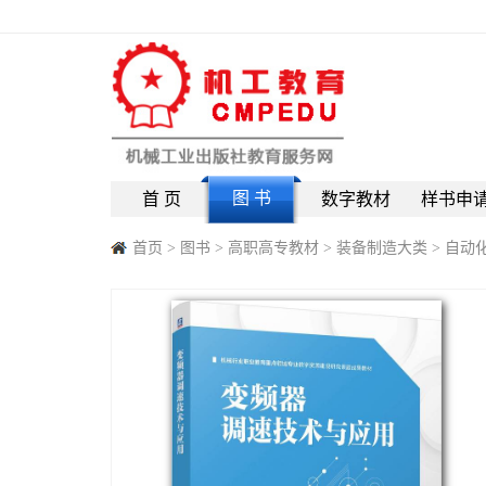
图 书
首 页
数字教材
样书申
首页
>
图书
>
高职高专教材
>
装备制造大类
>
自动