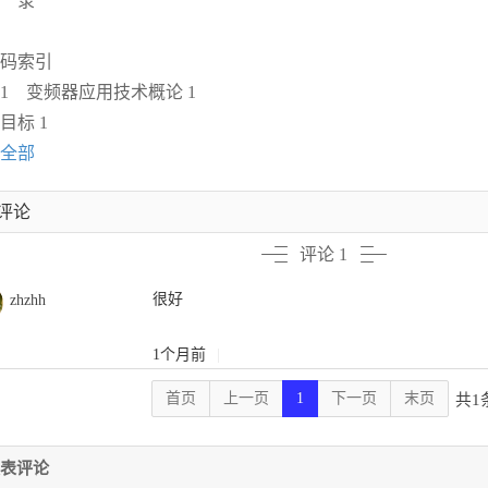
 录
码索引
1 变频器应用技术概论 1
目标 1
全部
评论
评论 1
很好
zhzhh
1个月前
|
首页
上一页
1
下一页
末页
共1
表评论