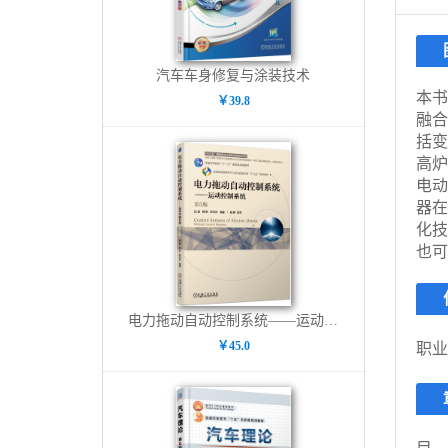
汽车车身修复与涂装技术
本书
￥39.8
融合
括变
高炉
电动
器在
化技
也可
电力拖动自动控制系统——运动控制系统 第5版
￥45.0
职业