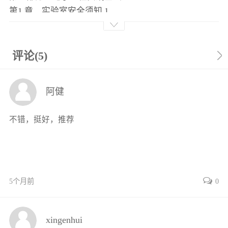
第1 章 实验室安全须知 1
1.1 课前准备与环境要求 1
1.2 电力安全（核心注意事项） 1
1.3 工具与设备使用安全 2
评论(5)
1.4 元件与材料安全 2
1.5 应急处理 3
阿健
1.6 其他注意事项 3
第2 章 常用元器件及电子模块 4
不错，挺好，推荐
2.1 电阻器 4
2.1.1 分类 4
2.1.2 主要参数 7
2.1.3 型号命名及标记方法 8
2.2 电容器 11
5个月前
0
2.2.1 分类 11
2.2.2 主要参数 13
xingenhui
2.2.3 型号命名及标记方法 13