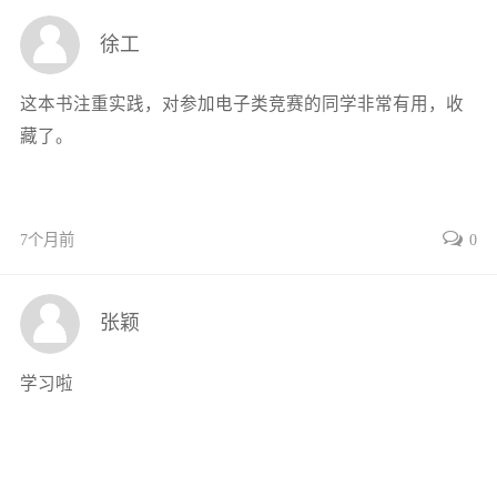
2.6.3 型号命名 29
徐工
2.6.4 故障表现 30
第3 章 电子系统设计 31
这本书注重实践，对参加电子类竞赛的同学非常有用，收
3.1 Altium Designer 操作环境及参数设置 31
藏了。
3.1.1 启动Altium Designer 31
3.1.2 常用系统参数设置 32
3.1.3 原理图系统参数设置 35
7个月前
0
3.1.4 PCB 系统参数设置 38
3.1.5 系统参数的保存与调用 44
3.2 Altium Designer 原理图设计 45
张颖
3.2.1 原理图的创建 45
3.2.2 元件的搜索 48
学习啦
3.2.3 元件库的设计 50
3.2.4 原理图的绘制 55
3.2.5 原理图的最终编辑 65
3.2.6 原理图的检查 67