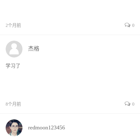
2.1.1 机器人状态估计与概率描述 25
2.1.2 贝叶斯滤波框架 28
2.1.3 典型的机器人导航滤波算法 30
2个月前
0
2.2 机器人导航定位的刚体运动描述 34
2.2.1 平移运动的数学描述 34
杰格
2.2.2 旋转运动的数学描述 35
2.3 用李群与李代数描述机器人运动 40
学习了
2.3.1 李群SO(3)描述机器人姿态 40
2.3.2 李代数so(3)描述机器人姿态 41
2.3.3 李群SE(3)描述机器人位姿 42
2.3.4 李代数se(3)描述机器人位姿 42
2.4 非线性优化求解机器人位姿方法 44
8个月前
0
2.4.1 非线性观测模型的建立 44
2.4.2 非线性模型的迭代优化求解 45
redmoon123456
2.4.3 常用的非线性优化函数库 48
本章小结 49