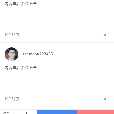
内容丰富资料齐全
思考题与习题 49
参考文献 49
第3章 基于模型的机器人自主导航方法 51
3.1 惯性导航 51
10个月前
0
3.1.1 惯性导航微分方程 52
3.1.2 初始对准 55
3.1.3 捷联惯性导航解算 55
redmoon123456
3.2 视觉建图与定位 58
3.2.1 光流估计 58
内容丰富资料齐全
3.2.2 视觉特征提取 60
3.2.3 光束法平差 65
3.2.4 闭环检测 66
3.2.5 典型视觉建图与定位方法 68
10个月前
0
3.3 激光建图与定位 69
3.3.1 激光雷达点云数据的获取与处理 69
3.3.2 迭代最近点算法 74