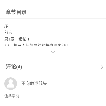
章节目录
序
前言
第1章 绪论 1
1.1 机器人智能导航的概念与内涵 1
1.2 机器人智能导航的发展现状 2
1.2.1 环境测量感知与理解关键技术的发展 2
1.2.2 动态路径规划与决策关键技术的发展 13
评论(4)
1.3 本书章节的逻辑关系 16
本章小结 17
不向命运低头
思考题与习题 18
参考文献 18
值得学习
第2章 机器人导航的数学基础 25
2.1 机器人导航定位的概率描述与滤波方法 25