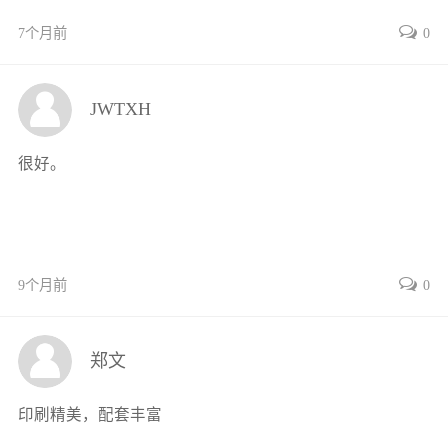
发了计算机故障诊断治具、计算机故障自动测试软件
2.3 GB/T 14081—2010《信息处理用
键盘通用规范》简介
7个月前
0
等；汤文杰（西安爱生技术集团有限公司）任副主编，
24
编写了单元5和单元7，提供了工业计算机维修案例；田
2.3.1 适用范围 24
根源（驻马店职业技术学院）、马文明（西宁市世纪职
2.3.2 常用术语 25
JWTXH
业技术学校）任参编，编写了单元6，提供了教学实训
2.3.3 主要技术要求 25
案例。 本书的策划、调研、编写与技能训练项目安排和
2.4 GB/T 26246—2010《微型计算机
用机箱通用规范》简
很好。
教学实训试用历时5年，举行了多次研讨会，北京大学
介 26
陈钟、南京信息职业技术学院李建林、黑龙江农业经济
2.4.1 适用范围 26
职业学院薛永三、长江职业学院何新洲、扎兰屯职业学
2.4.2 主要技术要求 27
院周彦斌、银川能源学院王立春等众多资深教授和专家
2.5 GB/T 9813.1—2016《计算机通用
规范 第1部分：台
9个月前
0
给予了很多建议和指导，行业多个品牌厂家维修中心的
式微型计算机》
简介 28
资深专家提供了计算机维修案例指导。 在本书编写过程
2.5.1 标准适用范围 28
中，陕西省智能建筑产教融合科技创新服务平台和西安
郑文
2.5.2 常用术语 29
开元电子实业有限公司等单位提供了资金、人员和策划
2.5.3 主要技术要求 30
支持，西安市总工会西元职工书屋提供了大量的参考书
印刷精美，配套丰富
2.6 GB/T 9813.2—2016《计算机通用
规范 第2部分：便
等，西安开元电子实业有限公司王涛、赵婵媛、刘美
携式微型计算机》
简介 31