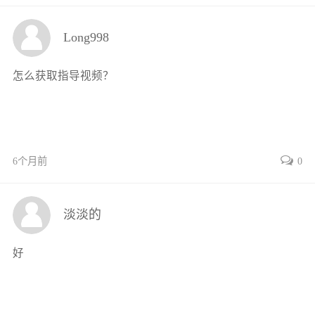
故事等德育内容，还以二维码方式配有互动练习、习
1.5 计算机装调与维修技能鉴定装置 15
题、技能训练项目、训练指导视频、高清彩色照片等丰
1.5.1 计算机装调与维修技能鉴定
装置特点 15
Long998
富的数字化资源。每个技能训练项目包括训练任务来
1.5.2 计算机装调与维修技能鉴定
装置主要配置 16
源、训练任务、技术知识点、训练设备、操作步骤、训
1.6 技能训练 19
怎么获取指导视频？
练报告等丰富的内容。 全书共7个单元，单元1、2通过
1.6.1 互动练习 19
介绍计算机系统的发展、组成、类型等概念，结合现行
1.6.2 习题 20
国家标准，介绍了计算机系统。单元3、4、5介绍了计
1.6.3 技能训练任务和配套视频 20
算机硬件、外部设备、软件等相关应用。单元6、7介绍
单元2 计算机常用标准简介
了计算机维护及计算机故障检测维修的相关知识。 本书
6个月前
0
2.1 标准的重要性和类别 22
由行业专业工程师和学校教师以校企合作方式编写，由
2.1.1 标准的重要性 22
王公儒（西安开元电子实业有限公司）任主编，规划全
2.1.2 标准的分类 22
淡淡的
书框架结构和统稿，编写了单元1，主持开发了配套的
2.2 GB/T 26245—2010《计算机用鼠标
器通用规范》简介
电路板焊接套件、计算机装调与维修技能鉴定装置等；
22
好
王晓辉（西安电子科技大学）任主编，编写了单元2和
2.2.1 适用范围 22
单元4，提供了计算机系统运维案例；蒋晨（西安开元
2.2.2 常用术语 23
电子实业有限公司）任副主编，编写了单元3，主持开
2.2.3 主要技术要求 23