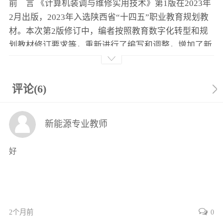
前 言 《计算机装调与维修实用技术》第1版在2023年
1.2 计算机系统的组成及工作原理 5
2月出版，2023年入选陕西省“十四五”职业教育规划教
1.2.1 计算机系统的组成 5
材。本次第2版修订中，编者按照教育数字化转型和规
1.2.2 计算机硬件系统 5
划教材修订要求等，重新进行了编写和调整，增加了新
1.2.3 计算机软件系统 7
技术、新案例、新技能和新应用。以配套大量二维码资
1.3 计算机的基本类型 7
源的数字化方式替代了第1版配套的纸质技能训练手
1.3.1 超级计算机 8
册。 在数字经济时代，大数据、云计算、人工智能等技
评论(6)
1.3.2 大型计算机 8
术蓬勃发展，数字化设备成为新技术、新技能的专业生
1.3.3 小型计算机 9
产工具，各行各业都急需掌握计算机等数字设备的安
1.3.4 微型计算机 9
新能源专业教师
装、调试、应用与维修等专业技术的人才，学好计算机
1.3.5 网络计算机 10
组装与维护越来越重要。 本书首先以计算机系统概述开
1.3.6 嵌入式计算机 12
好
篇，然后介绍了计算机相关国家标准，接着介绍了计算
1.4 计算机行业的前景与人才需求 12
机硬件系统、外部设备、软件系统，最后介绍计算机系
1.4.1 计算机产业发展现状 12
统维护的常识和经验，以具体案例的形式介绍计算机常
1.4.2 计算机行业的岗位需求 13
见故障检测分析等理论知识。各单元以情景案例开篇，
1.4.3 《计算机及外部设备装配调试员》
国家职业技能标准
突出新技术和典型应用。书中设有中国计算机历史记忆
2个月前
0
14