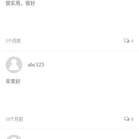
很实用，很好
5.1 遗传算法的基本概念 98
5.2 遗传算法的发展历程 107
目 录
V
5.3 遗传算法在旅行商问题中的应用举例 110
5个月前
0
第6章 模糊控制基础 116
6.1 模糊控制的基本概念与发展历程 116
abc123
6.2 模糊控制理论基础 117
第7章 智能设计方法的应用技术 141
非常好
7.1 遗传算法在智能设计中的应用 141
7.2 神经网络在智能设计中的应用 147
7.3 模糊逻辑在智能设计中的应用 155
第8章 智能设计方法的案例分析 163
10个月前
0
8.1 机械设计中的智能设计案例 163
8.2 Delta并联机器人的分拣策略优化 173
8.3 新型开合屋盖的设计与优化 180