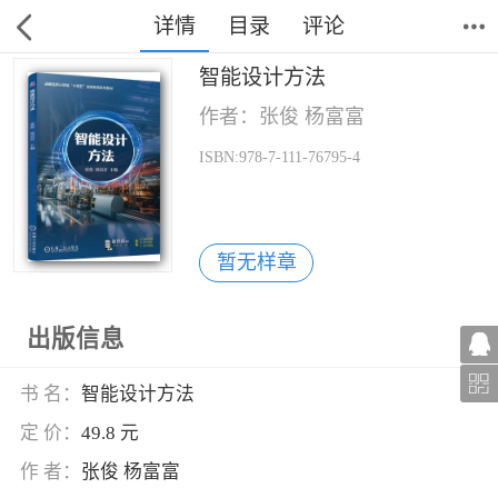
详情
目录
评论
智能设计方法
作者：张俊 杨富富
ISBN:978-7-111-76795-4
暂无样章
出版信息
书 名：
智能设计方法
定 价：
49.8 元
作 者：
张俊 杨富富