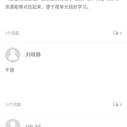
任务四 体验包装与流通加工作业 / 052
资源能够对应起来，便于按单元组织学习。
任务五 体验物流信息处理作业 / 058
项目三 探索物流业务 / 071
任务一 走进企业物流 / 072
任务二 体验逆向物流 / 080
2个月前
0
任务三 探索第三方物流 / 086
任务四 探察第四方物流 / 092
刘晓静
任务五 发现物流联盟 / 098
任务六 探秘数字化物流 / 106
不错
项目四 感受智慧物流 / 117
任务一 认识智慧物流 / 118
任务二 探寻智慧物流技术 / 124
目 录
任务三 初步体验智慧物流装备 / 130
11个月前
0
任务四 探索智慧物流应用场景和方向 / 136
项目五 构建物流人生 / 147
zyb_kd