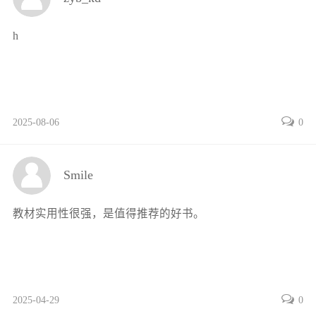
任务一 观察物流企业组织结构 / 148
任务二 匹配物流企业人才需求 / 154
h
任务三 办理物流企业注册手续 / 160
任务四 初步规划物流职业生涯 / 166
参考文献 / 178
2025-08-06
0
Smile
教材实用性很强，是值得推荐的好书。
2025-04-29
0