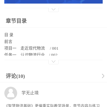
章节目录
目 录
前言
项目一 走近现代物流 / 001
任务一 认识物流行业 / 002
任务二 体验物流活动 / 008
任务三 发现物流管理 / 014
任务四 探寻国内外物流发展 / 020
评论(10)
项目二 体验物流作业 / 031
任务一 体验仓储作业 / 032
学无止境
任务二 体验运输作业 / 038
任务三 体验配送作业 / 046
《智慧物流基础》更偏重实际教学场景，章节内容与练习