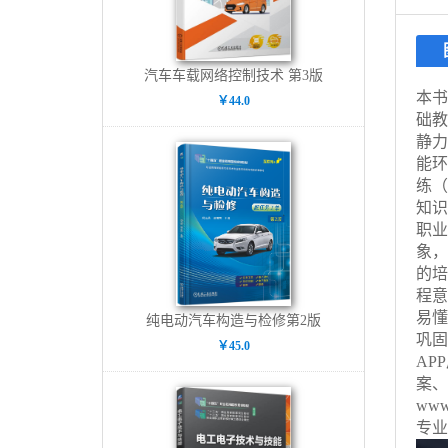
汽车车载网络控制技术 第3版
本书
￥44.0
础教
静力
能环
练（
知识
职业
象，
的培
程意
易懂
纯电动汽车构造与检修第2版
巩固
￥45.0
AP
案、
ww
专业