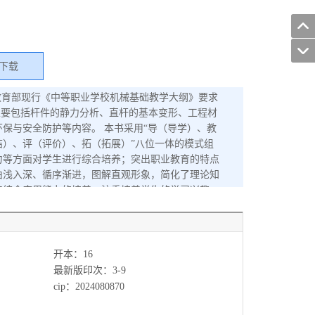
下载
教育部现行《中等职业学校机械基础教学大纲》要求
主要包括杆件的静力分析、直杆的基本变形、工程材
保与安全防护等内容。 本书采用“导（导学）、教
）、评（评价）、拓（拓展）”八位一体的模式组
力等方面对学生进行综合培养；突出职业教育的特点
由浅入深、循序渐进，图解直观形象，简化了理论知
和综合应用能力的培养；注重培养学生的学习兴趣、
意识、安全意识、经济意识、质量意识和环保意识
国家标准（或行业标准）；每个单元配备了练习题，
化资源可通过扫描封底立体书城APP二维码下载并安
子课件、电子教案、实训任务书、习题答案、若干套模
开本：16
师可登录www.cmpedu.com注册后免费下
最新版印次：3-9
类专业课程教材，还可作为职业培训教材。
cip：2024080870