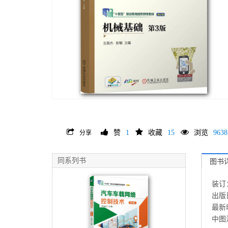
赞
1
收藏
15
浏览
9638
分享
同系列书
图书
装订
出版日
最新印
中图