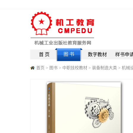
图 书
首 页
数字教材
样书申
首页
>
图书
>
中职技校教材
>
装备制造大类
>
机械