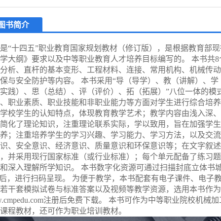
图书简介
是“十四五”职业教育国家规划教材（修订版），是根据教育部
学大纲》要求以及中等职业教育人才培养目标编写的。 本书共
分析、直杆的基本变形、工程材料、连接、常用机构、机械传动
保与安全防护等内容。 本书采用“导（导学）、教（讲解）、学
实践）、思（总结）、评（评价）、拓（拓展）”八位一体的模
、职业素质、职业技能和非职业能力等方面对学生进行综合培养
学校学生的认知特点，体现教育教学艺术；教学内容由浅入深、
简化了理论知识，注重理论联系实际，学以致用，旨在加强学生
养；注重培养学生的学习兴趣、学习能力、学习方法，以及交流
识、安全意识、经济意识、质量意识和环保意识等；在文字叙述
，并采用现行国家标准（或行业标准）；每个单元配备了练习题
和深入理解所学知识。 本书数字化资源可通过扫描封底立体书城
P后，进行扫码呈现。 为便于教学，本书配套有电子课件、电子
若干套模拟试卷与标准答案以及视频等教学资源，选用本书作为
w.cmpedu.com注册后免费下载。 本书可作为中等职业院校机
课程教材，还可作为职业培训教材。