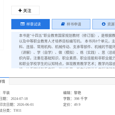
关注
样章试读
样书申请
资源
本书是“十四五”职业教育国家规划教材（修订版），是根据
以及中等职业教育人才培养目标编写的。 本书共8个单元，
料、连接、常用机构、机械传动、支承零部件、机械的节能环
（讲解）、学（自学）、做（模拟）、练（实践）、思（总结
织内容，注重在基础知识、职业素质、职业技能和非职业能
和职业学校学生的认知特点，体现教育教学艺术；教学内容
识，注重理论联系实际，学以致用，旨在加强学生实践技能
学习能力、学习方法，以及交流探讨能力、创新意识、工程
等；在文字叙述方面注重语言精练、通俗易懂，并采用现行
详情
供学生进行综合训练，巩固和深入理解所学知识。 本书数字
装该APP后，进行扫码呈现。 为便于教学，本书配套有电
：平装
编辑：黎艳
拟试卷与标准答案以及视频等教学资源，选用本书作为授课教材的教
期： 2024-07-18
字数：398 千字
载。 本书可作为中等职业院校机械加工技术专业及其他机械
次日期：2026-06-01
定价：49.9
法分类：TH11