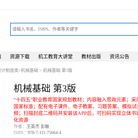
请
资源下载
机工教育大讲堂
教材出版
资讯公告
设计制造类>机械基础
>
机械基础 第3版
机械基础 第3版
“十四五”职业教育国家规划教材；内容融入思政元素；采
国家标准；配有电子课件、电子教案、习题答案、模拟试
频；扫描封底二维码并安装该APP后，可扫码实现立体书
化资源
作者：
王英杰 彭敏
ISBN：
978-7-111-75664-4