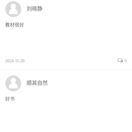
任务3 应用移动终端条码识读“我查查”APP / 169
刘晓静
项目二 RF手持终端的操作 / 175
知识准备 / 176
教材很好
任务1 配置RF手持终端初始环境 / 177
任务2 安装RF手持终端应用软件 / 181
任务3 操作RF手持终端实现入库作业 / 182
项目三 RFID设备的认识与操作 / 187
2024-11-20
0
知识准备 / 188
任务1 制作RFID电子标签 / 190
任务2 连接RFID无线局域网 / 191
顺其自然
任务3 操作RFID实现入库检验作业 / 193
项目一 分拣机器人的操作与维护 / 197
好书
知识准备 / 198
任务1 布设分拣机器人工作场地 / 201
任务2 调试分拣机器人及系统 / 202
任务3 操作分拣机器人完成包裹分拣作业 / 205