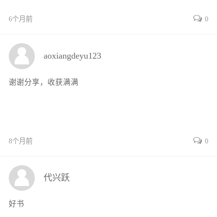
任务1 安装仓储笼 / 053
任务2 叉取仓储笼 / 054
6个月前
0
任务3 操作仓储笼实现货物装卸 / 055
项目六 温湿度计的操作 / 061
aoxiangdeyu123
知识准备 / 061
任务1 操作干湿球温湿度计测量 / 065
谢谢分享，收获满满
任务2 操作电子温湿度计测量 / 067
项目一 手动托盘搬运车的操作与维护 / 071
知识准备 / 072
任务1 叉取托盘 / 073
8个月前
0
任务2 空载绕桩 / 074
任务3 载货定位 / 076
项目二 半电动堆高车的操作与维护 / 079
代兴跃
知识准备 / 079
任务1 叉取托盘 / 082
好书
任务2 载货绕桩 / 084