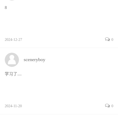
任务1 制作传送带选型指南 / 125
8
任务2 日常检查传送带 / 126
项目一 半自动打包机的操作与维护 / 131
知识准备 / 132
任务1 安装半自动打包机打包带 / 135
2024-12-27
0
任务2 十字打包 / 139
任务3 处理半自动打包机卡带故障 / 141
项目二 台秤的认识与操作 / 144
sceneryboy
知识准备 / 144
任务1 称量整件货物毛重 / 147
学习了....
任务2 称量零散货物净重 / 148
任务3 校准电子台秤 / 150
项目一 条码识读与打印设备的操作与维护 / 155
知识准备 / 156
2024-11-20
0
任务1 安装与调试条码打印机 / 158
任务2 设置与应用条码打印软件BarTender / 160