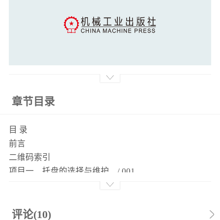
章节目录
目 录
前言
二维码索引
项目一 托盘的选择与维护 / 001
知识准备 / 002
任务1 选择托盘 / 006
任务2 维护托盘 / 007
评论(10)