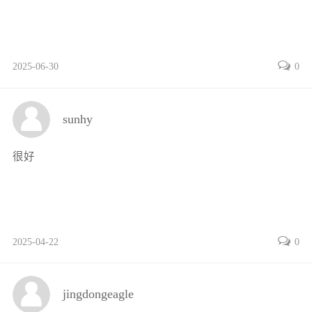
任务3 载货上架 / 085
项目三 电动搬运车的操作与维护 / 089
知识准备 / 089
2025-06-30
0
任务1 叉取托盘 / 092
任务2 搬运货物 / 094
项目四 叉车的操作与维护 / 098
sunhy
知识准备 / 099
任务1 学习操作电动叉车 / 103
很好
任务2 搬运托盘货物“工”字行驶 / 105
任务3 移库作业 / 106
项目五 桥式起重机的认识 / 112
知识准备 / 113
2025-04-22
0
任务1 认识桥式起重机 / 116
任务2 观摩桥式起重机操作 / 117
项目六 传送带的选择与维护 / 120
jingdongeagle
知识准备 / 121