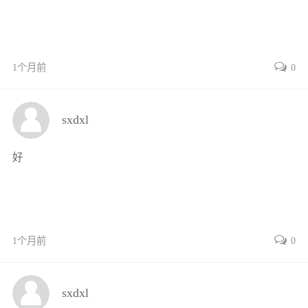
复习思考题56
项目4起动系统的检测与维修57
项目导读57
任务1起动机拆装与检测57
1个月前
0
任务2起动系统故障诊断与排除71
小结73
sxdxl
复习思考题73
项目5点火系统的检测与维修74
好
项目导读74
任务1点火系统检测与维修74
任务2点火系统故障诊断与排除82
小结85
1个月前
0
复习思考题86
项目6照明与信号系统的检测与
维修87
sxdxl
项目导读87