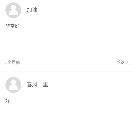
项目8安全与舒适系统的检测
加油
与维修146
项目导读146
非常好
任务1安全气囊系统检测与维修146
任务2防盗报警系统检测与维修170
任务3中央门锁控制系统检测与维修184
任务4电动车窗与电动天窗系统检测
3个月前
0
与维修195
任务5电控座椅系统检测与维修206
任务6刮水器系统检测与维修210
春风十里
任务7电控除霜系统检测与维修220
任务8电动后视镜系统检测与维修223
好
小结229
复习思考题230
项目9汽车空调系统的检测与维修231
项目导读231