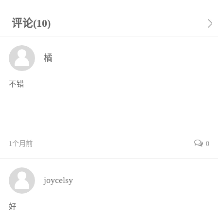
任务1汽车电路图识读3
任务2汽车电路基础元件测试18
评论(10)
任务3汽车基础电路故障诊断21
小结23
橘
复习思考题23
项目2蓄电池的使用与维护24
不错
项目导读24
任务1蓄电池的技术状况检测24
任务2蓄电池充电37
小结38
复习思考题38
1个月前
0
项目3发电机的检测与维修39
项目导读39
joycelsy
任务1发电机拆装与检修39
任务2充电系统故障诊断与排除54
好
小结56