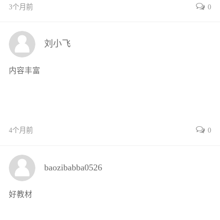
3个月前
0
任务1空调制冷系统的检测与维修231
任务2空调系统制冷不足的检测与
维修261
刘小飞
任务3空调暖风系统检测与维修272
任务4空调送风系统检测与维修277
内容丰富
小结283
复习思考题283
参考文献284
4个月前
0
baozibabba0526
好教材