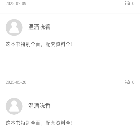
2025-07-09
0
4.6.3Z3040型摇臂钻床电气控制电路分析和通电试验
4.6.4Z3040型摇臂钻床电气故障的分析和检修
复习思考题
温酒吮香
项目5自动控制器件和装置的应用
5.1常用传感器的原理与应用
这本书特别全面，配套资料全！
5.1.1光敏传感器
5.1.2温度传感器
5.1.3压力传感器
5.2软起动器的原理与应用
2025-05-20
0
5.2.1软起动器的分类
5.2.2软起动器的结构与原理
5.2.3软起动器的应用举例
温酒吮香
5.3交流变频器的原理与应用
5.3.1变频器的分类
这本书特别全面，配套资料全！
5.3.2变频器的结构与原理
5.3.3变频器的应用举例