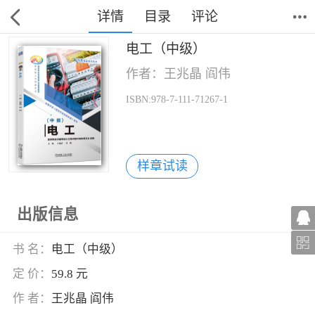
详情
目录
评论
电工（中级）
作者：王兆晶 阎伟
ISBN:978-7-111-71267-1
样章试读
出版信息
书 名：
电工（中级）
定 价：
59.8 元
作 者：
王兆晶 阎伟