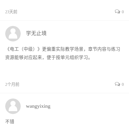
复习思考题
项目2基本电子电路的安装与调试
23天前
0
2.1常用电工仪器的使用
2.1.1惠斯通电桥
学无止境
2.1.2开尔文电桥
2.1.3信号发生器
《电工（中级）》更偏重实际教学场景，章节内容与练习
2.1.4数字示波器
资源能够对应起来，便于按单元组织学习。
2.2放大电路的安装与调试
2.2.1阻容耦合放大电路
2.2.2三端集成稳压电路
2.3电力电子技术
2个月前
0
2.3.1晶闸管
2.3.2触发电路
wangyixing
2.3.3晶闸管整流应用电路
2.4应用技能训练
不错
技能训练1惠斯通电桥的测量和读数