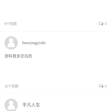
技能训练2声光控电路的安装与调试
复习思考题
项目3低压电器的应用和三相异步电动机控制电路的安
8个月前
0
装与调试
3.1低压电器的应用
3.1.1断路器的选用
huoxingyishi
3.1.2接触器的选用
3.1.3计数器的原理与应用
资料很多空白的
3.1.4继电器的原理与应用
目录电工（中级）3.2三相笼型异步电动机的起动控制
电路的安装与调试
3.2.1三相异步电动机顺序控制
10个月前
0
3.2.2三相异步电动机位置控制
3.2.3三相异步电动机串电阻减压起动控制
3.2.4自耦变压器减压起动控制
平凡人生
3.3三相笼型异步电动机的电气制动控制