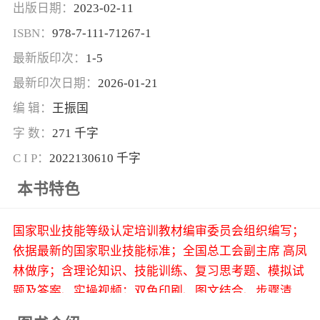
出版日期：
2023-02-11
ISBN：
978-7-111-71267-1
最新版印次：
1-5
最新印次日期：
2026-01-21
编 辑：
王振国
字 数：
271 千字
C I P：
2022130610 千字
本书特色
国家职业技能等级认定培训教材编审委员会组织编写；
依据最新的国家职业技能标准；全国总工会副主席 高凤
林做序；含理论知识、技能训练、复习思考题、模拟试
题及答案、实操视频；双色印刷、图文结合、步骤清
晰；含初级、中级、高级、技师、高级技师5个级别