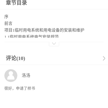
章节目录
序
前言
项目1临时用电系统和用电设备的安装和维护
1.1临时用电系统电气安装规范
1.1.1临时用电系统接地的安装规范
1.1.2临时用电系统保护接零的安装规范
1.2临时用电配电箱、开关箱的安装
评论(10)
1.2.1临时用电配电柜、配电箱和开关箱的设计与安装
1.2.2临时用电配电箱、开关箱内电器元件的安装规范
洛洛
1.2.3临时用电照明装置的安装
1.3临时用电设备接地装置的安装和维护
很好，申请了样书
1.3.1建筑施工现场防雷设计要求
1.3.2电动建筑机械设备的安装和维护
1.3.3移动及手持设备的选用和维护