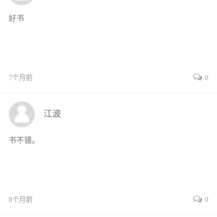
3.2焊接结构设计基础
好书
3.2.1焊接结构设计的基本要求
3.2.2焊接结构设计的基本方法
3.2.3焊接结构设计的合理性分析
3.3轨道交通装备焊缝质量等级
7个月前
0
3.4轨道交通装备焊缝检测等级
3.5结构设计中母材和焊接材料的选择
3.5.1母材的选择
江波
3.5.2焊接材料的选择
第4章 焊接方法及设备
书不错。
4.1焊条电弧焊
4.2熔化极气体保护焊
4.2.1焊接电源
4.2.2焊枪
8个月前
0
4.2.3送丝系统
4.2.4供气与水冷系统