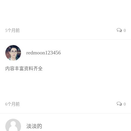
2.2.5认可范围
2.3铝的焊接工艺试验
2.3.1适用焊接方法
2.3.2焊接工艺试验
5个月前
0
2.3.3试件的形状和尺寸
2.3.4试验和检测
redmoon123456
2.3.5认可范围
第3章 焊接结构设计
内容丰富资料齐全
3.1焊接接头的设计
3.1.1基本要求
3.1.2焊接接头的种类及接头形式
3.1.3焊接接头构造的设计与选择
6个月前
0
3.1.4安全等级
3.1.5冷弯区域的焊接
3.1.6焊接接头的制造要求
淡淡的
3.1.7接头制备