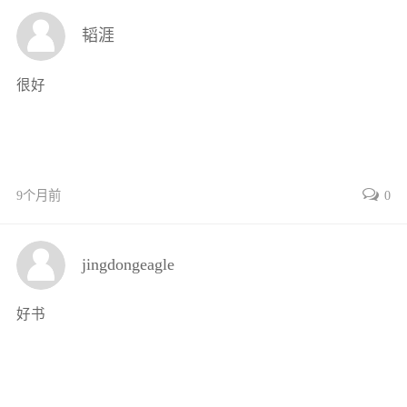
4.2.5焊接材料
韬涯
4.2.6气体保护焊教学要点
4.3钨极氩弧焊
很好
4.4机器人焊
4.4.1编程
4.4.2机器人维护
第5章 薄板焊接变形控制和高强钢的焊接
9个月前
0
5.1薄板焊接变形控制
5.2高强钢的焊接
5.2.1高强钢标准及性能
jingdongeagle
5.2.2高强钢用焊接材料
5.2.3高强钢的焊接性能分析
好书
5.2.4高强钢的焊接方法和焊接工艺
5.2.5高强钢的焊接操作技术
第6章 焊接常见缺陷
6.1焊接缺欠与焊接缺陷