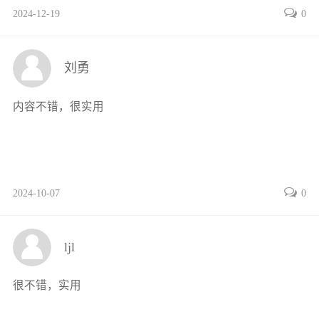
2024-12-19
0
6.2焊接缺欠分类及代号
6.3不同熔焊方法下焊接缺欠的产生
6.4熔化焊常见焊接缺陷及预防措施
刘勇
6.5熔化焊缺陷产生原因、检测方法及矫正措施
第7章 焊接管理
内容不错，很实用
7.1焊接生产管理的基本知识
7.1.1焊接生产管理基础
7.1.2焊接生产质量检测技术
7.1.3本课程的内容与要求
2024-10-07
0
7.2焊接生产的安全管理
7.2.1焊接生产安全管理的基本原则
7.2.2焊接生产安全技术措施
ljl
7.2.3焊接结构生产安全管理
7.3焊接项目的生产组织
很不错，实用
7.3.1生产准备工作
7.3.2焊接生产项目组织机构及项目经理