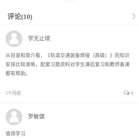
1.2.1高速动车组
1.2.2铁路客车
评论(10)
1.2.3城轨地铁
1.3机车产业
学无止境
1.4铁路货车产业
1.5高速磁悬浮产业
从目录和简介看，《轨道交通装备焊接（高级）》的知识
第2章 金属材料焊接工艺规程及评定
安排比较清晰，配套习题资料对学生课后复习和教师备课
2.1一般原则
都有帮助。
2.1.1焊接工艺规程及评定中的术语及定义
2.1.2焊接工艺规程的编写和评定方法
2.1.3焊接工艺规程编写和评定流程
2个月前
0
2.2钢与镍的焊接工艺试验
2.2.1适用焊接方法
罗敏健
2.2.2焊接工艺试验
2.2.3试件的形状和尺寸
值得学习
2.2.4试验和检测