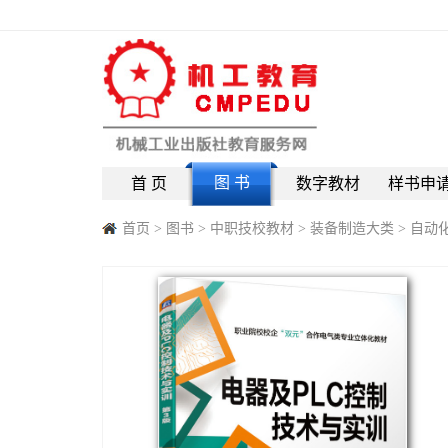
图 书
首 页
数字教材
样书申
首页
>
图书
>
中职技校教材
>
装备制造大类
>
自动化