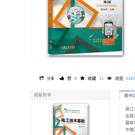
赞
0
收藏
15
浏览
6183
分享
同系列书
图书
装订
出版日
最新印
中图