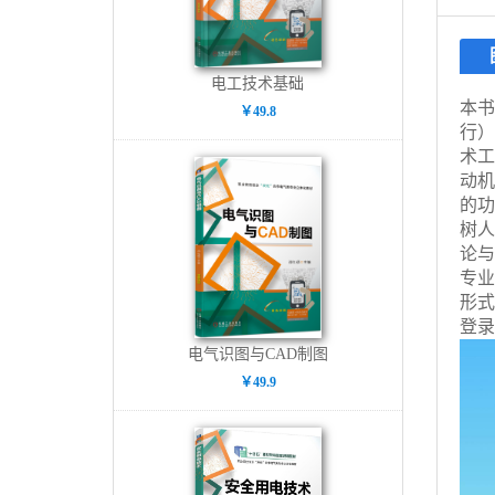
电工技术基础
本书
￥49.8
行）
术工
动机
的功
树人
论与
专业
形式
登录
电气识图与CAD制图
￥49.9