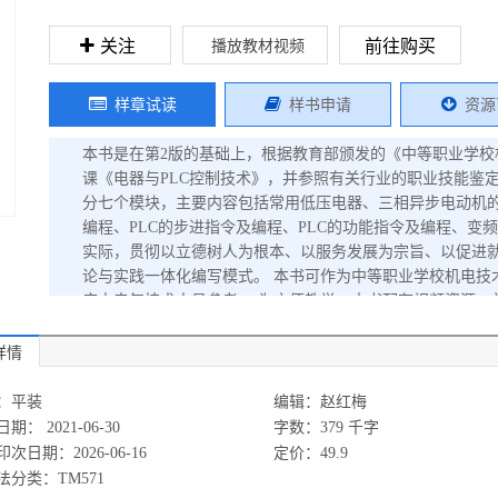
关注
前往购买
播放教材视频
样章试读
样书申请
资源
本书是在第2版的基础上，根据教育部颁发的《中等职业学
课《电器与PLC控制技术》，并参照有关行业的职业技能鉴
分七个模块，主要内容包括常用低压电器、三相异步电动机的
编程、PLC的步进指令及编程、PLC的功能指令及编程、
实际，贯彻以立德树人为根本、以服务发展为宗旨、以促进
论与实践一体化编写模式。 本书可作为中等职业学校机电技
广大电气技术人员参考。 为方便教学，本书配有视频资源，
工作页、电子教案，选用本书作为授课教材的教师可登录www.c
详情
：平装
编辑：赵红梅
期： 2021-06-30
字数：379 千字
次日期：2026-06-16
定价：49.9
法分类：TM571