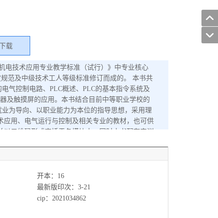
下载
校机电技术应用专业教学标准（试行）》中专业核心
定规范及中级技术工人等级标准修订而成的。 本书共
电气控制电路、PLC概述、PLC的基本指令系统及
变频器及触摸屏的应用。本书结合目前中等职业学校的
就业为导向、以职业能力为本位的指导思想，采用理
术应用、电气运行与控制及相关专业的教材，也可供
并以二维码形式穿插于各模块中。同时本书配有实训
mpedu.com网站，注册、免费下载。
开本：16
最新版印次：3-21
cip：2021034862