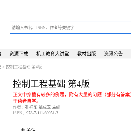
请
资源下载
机工教育大讲堂
教材出版
资讯公告
统
>
控制工程基础 第4版
控制工程基础 第4版
正文中穿插有较多的例题，附有大量的习题（部分有答案
于读者自学。
作者：
孔祥东 姚成玉 主编
ISBN：
978-7-111-60951-3
关注