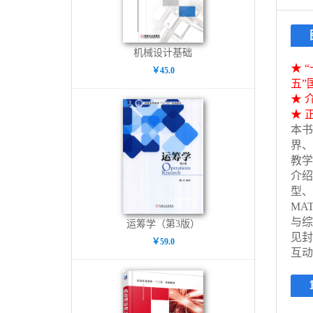
机械设计基础
★ 
￥45.0
五”
★ 
★ 
本书
界、
教学
介绍
型、
MA
与综
运筹学（第3版）
见封
￥59.0
互动