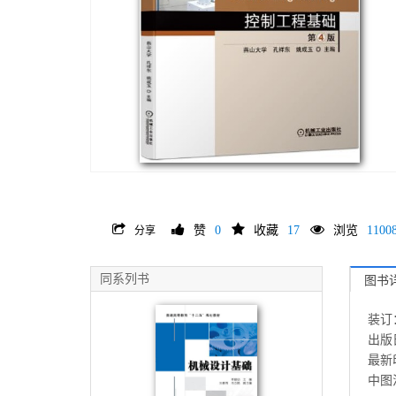
赞
0
收藏
17
浏览
1100
分享
同系列书
图书
装订
出版日
最新印
中图