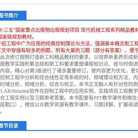
图书简介
“十三五”国家重点出版物出版规划项目 现代机械工程系列精品教
国家级规划教材。
介绍工程中广为应用的经典控制理论与方法，强调基本概念和工
正文中穿插有较多的例题，附有大量的习题（部分有答案），便
此次修订按照打造新工科精品教材的要求，以培养新素养形成新
按教学实践积累总结和新工科要求重塑课程知识点、按与时俱进
内容，精心对第3版进行了诸多重要修订，使内容更为优化，更
控制工程中分析和综合线性定常系统的时、频域理论和方法，内
时域分析、频域分析、综合与校正。本书正文融入有针对性的例
TLAB/Simulink软件在控制工程中的应用实例、实践项目工程
合工程实例以及习题参考答案。本书配套有PPT教学课件和微
底勒口），微信公众教学资源有教学课件、习题详解、扩展阅读
。
章节目录