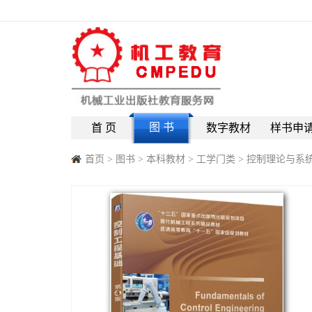
图 书
首 页
数字教材
样书申
首页
>
图书
>
本科教材
>
工学门类
>
控制理论与系