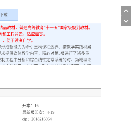
下载
列精品教材，普通高等教育“十一五”国家级规划教材。
念和工程背景，适应面宽。
），便于读者自学。
养形成新能力为牵引重构课程边界、按教学实践积累
要求提供媒体教学内容，精心对第3版进行了诸多重
控制工程中分析和综合线性定常系统的时、频域理论
、综合与校正。本书正文融入有针对性的例题，并精
应用实例、实践项目工程教学案例、电液控制系统分析与综
微信公众教学资源（登录方法见封底勒口），微信公
学习与交流互动。
开本：16
最新版印次：4-19
cip：2018216964