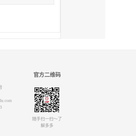
官方二维码
号
du.com
3
随手扫一扫～了
解多多