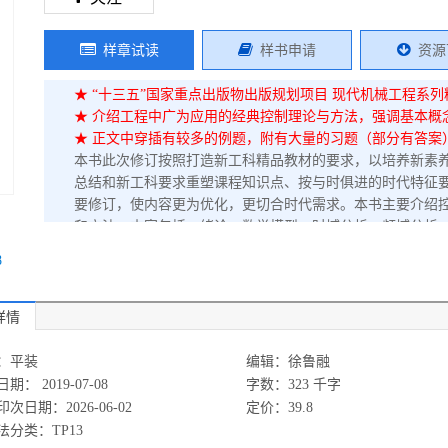
样章试读
样书申请
资源
★ “十三五”国家重点出版物出版规划项目 现代机械工程系
★ 介绍工程中广为应用的经典控制理论与方法，强调基本概
★ 正文中穿插有较多的例题，附有大量的习题（部分有答案
本书此次修订按照打造新工科精品教材的要求，以培养新素
总结和新工科要求重塑课程知识点、按与时俱进的时代特征
要修订，使内容更为优化，更切合时代需求。本书主要介绍
和方法，内容包括：绪论、数学模型、时域分析、频域分析
选习题，附有MATLAB/Simulink软件在控制工程中的
8
合工程实例以及习题参考答案。本书配套有PPT教学课件和
众教学资源有教学课件、习题详解、扩展阅读等内容，便于
详情
：平装
编辑：徐鲁融
期： 2019-07-08
字数：323 千字
次日期：2026-06-02
定价：39.8
法分类：TP13