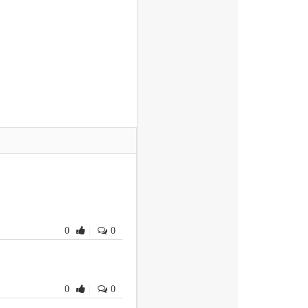
0
|
0
书
0
|
0