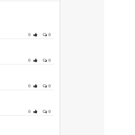
， 在装备和工艺制订讲
整。 ３） 将数控加工工
数控加工工艺过程分析与
整。考虑到在机械精度设
进行了精简。精简后放在
0
|
0
分内容学习的目的更加明确
证）， 逻辑上更加科学
为第三节， 其目的是提升
当增加了水切割、磁流变
0
|
0
订工作由卢秉恒教授任主
五章和第六章， 洪军教
第三章、第四章以及全书
析与设计一节。全书由卢
0
|
0
大力支持和帮助， 在此
难免， 恳请使用本书的广
 者第3 版前言本书第
，在两年的使用中， 兄弟
0
|
0
材的改革力度较大， 内
完整的知识体系。第２ 版
工艺装备以及制造过程的