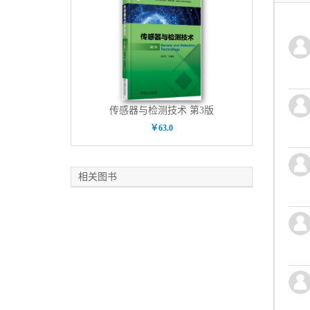
第六
授完
艺过
设计
计课
本书
（主
传感器与检测技术 第3版
合理
￥63.0
切削
抛光
编，
相关图书
授修
的思
秉恒
表示
大师
２ 
院校
容宽
教材