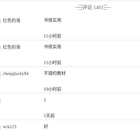
章的次序进行了调换， 这样在知识体系的逻辑和层次上更加合理
评论 1401
后再讲授加工质量的控制， 使得前面内容的知识体系更加系统完
程分析与设计内容， 放在第五章工艺规程设计中作为第四节， 
书很实用
红色的海
本属于工艺规程制订的范畴， 这次修订补充后使得内容更加完
程中已经学习过原来的第六章第四节工艺尺寸链， 故对此内容
11小时前
|
第五章第三节加工余量及工序尺寸的“三” 中， 这样使得这部
书很实用
要是用来确定工序尺寸或验算设计尺寸在加工过程中是否得到保
红色的海
。 ４） 对第一章第二节中的“八、特种加工” 进行了标题升级作
方法实现减材成型或制造的地位， 除已编写的特种工艺外， 适
11小时前
|
等概念。 ５） 对全书的思考与练习题进行了重新编写。本次修
不错的教材
chenjqlucky84
 赵万华教授、洪军教授任副主编。赵万华教授修订了第一章、第
订了第三章， 张俊教授对第二章进行了修订， 金涛讲师修订了
考与练习题， 张会杰博士编写了第五章的数控加工工艺过程分
19小时前
|
教授统稿。在修订过程中， 还得到机械工业出版社刘小慧老师的
1
衷心的感谢！ 修订过程中， 由于编者水平有限， 疏漏之处在所
生、读者以及同仁多提宝贵意见， 以求不断完善本书的内容。 编
版出版两年来， 发行了２ 万余册， 得到了兄弟院校的大力支持
1天前
|
提出了很多宝贵和建设性的意见。 由于《机械制造技术基础》教
好
wrk123
泛， 这就要求教材内容要更加精炼、系统， 方能给学生建立起
在知识的体系方面已经比较合理， 从零件成形原理与方法， 到