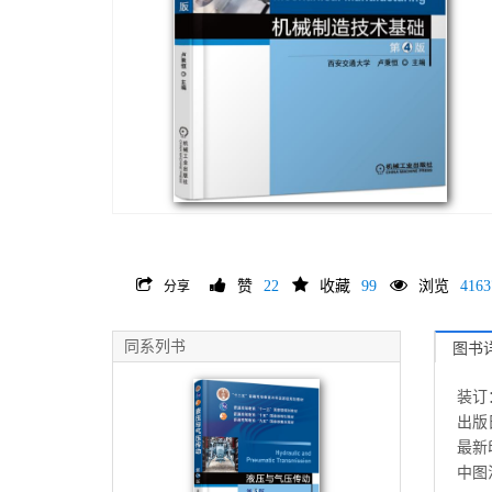
赞
22
收藏
99
浏览
4163
分享
同系列书
图书
装订
出版日
最新印
中图