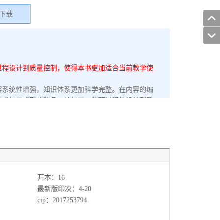
下载
过程设计到质量控制，使得本书更加适合当前教学使
容系统性增强，知识体系更加科学完整。在内容的编
完成加工成形的装备，从加工、装配过程的设计到质
容包括：机械加工方法、机床、刀具、夹具；制造质
械制造技术基础知识体系。本教材可作为普通高校机
工程、管理工程和工业设计等有关专业本科生和研究
术人员作为解决实际问题的重要参考资料。
开本：16
最新版印次：4-20
cip：2017253794