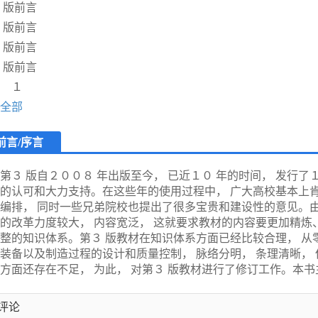
 版前言
 版前言
 版前言
 版前言
 １
全部
前言/序言
第３ 版自２００８ 年出版至今， 已近１０ 年的时间， 发行了
的认可和大力支持。在这些年的使用过程中， 广大高校基本上肯
编排， 同时一些兄弟院校也提出了很多宝贵和建设性的意见。由
的改革力度较大， 内容宽泛， 这就要求教材的内容要更加精炼
整的知识体系。第３ 版教材在知识体系方面已经比较合理， 从
装备以及制造过程的设计和质量控制， 脉络分明， 条理清晰，
方面还存在不足， 为此， 对第３ 版教材进行了修订工作。本
 删除了第七章的内容， 原因一是先进制造技术发展很快， 内容
的内容体现出有代表性的先进制造技术； 二是这部分内容与教
评论
系并不大； 三是因为课程学时的限制， 很多院校没有时间讲授。