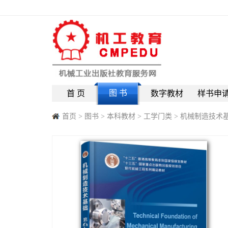
图 书
首 页
数字教材
样书申
首页
>
图书
>
本科教材
>
工学门类
>
机械制造技术