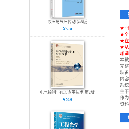
液压与气压传动 第5版
★“
￥59.8
★全
★在
★从
加适
本教
完整
装备
内容
系统
主干
电气控制与PLC应用技术 第2版
作为
￥59.0
资料