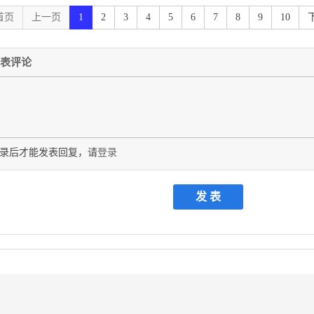
辈们表示敬意。 本次修订工作由卢秉恒教授任主编， 赵万华教
、第五章、第六章由赵万华教授负责修订； 金涛老师编写了第
首页
上一页
1
2
3
4
5
6
7
8
9
10
、第四章的部分内容以及全书的思考与练习题； 魏正英副教授
校对。全书由卢秉恒教授统稿。浙江大学谭建荣教授、西安交通
表评论
审定， 在此表示衷心的感谢！ 本次修订过程中， 由于编者水平
 恳请使用本书的广大师生、读者以及同仁多提宝贵意见， 以求
者 第３ 版前言 Ⅴ第2 版前言本书是一本改革力度大的教材
机床概论、切削原理与刀具、机床夹具原理、机械制造工艺学等
年出版后， 至今经历了５ 年的教学实践， 得到了很多兄弟院校
意见和建设性的建议。５ 年里部分院校也编写了多本《机械制造
录后才能发表回复，请
登录
是在总结５ 年实践经验的基础上， 参照其他版本的同类教材，
建设性意见， 根据全国高等工业学校教学指导委员会机械制造
大纲修订而成。在内容编排和体系构成上进行了较大的调整， 
的认知规律， 首先是加工方法， 然后是实现加工方法的工艺系
切削原理以及夹具等章节， 进而介绍了工艺规程的设计、制造质
先进的制造技术。教材的内容选择是在继承原有教材的基础上， 
课堂中讲授， 带.号的小字印刷部分供学生课外自学， 也可以
左右设计， 讲授时可根据学时的多少进行删减。 本次修订由卢
、洪军副教授任副主编。第一、第七章由卢秉恒教授编写， 绪
由赵万华教授编写，第三章、第五章由洪军副教授编写， 李涤
教授、金涛博士也参加了部分章节的材料收集、内容删减等工作