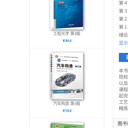
第４
第３
第２
第１
工程光学 第4版
绪论
￥89.8
显示
本书
院校
以及
课程
起完
工艺
汽车构造 第4版
精炼
￥59.0
１）
一章
图书
质联