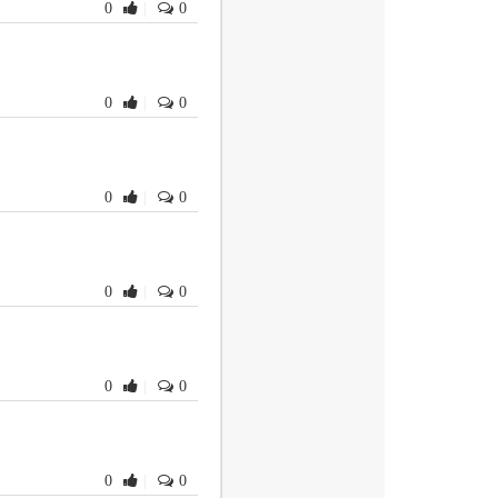
0
|
0
精炼方面还存在不足， 为
） 在绪论中增加了“单工
着制造技术的发展， 加工
序， 而现在一台设备不
0
|
0
与零件， 使学生建立机
零件的过程， 而制造是
高速切削部分的内容精简后
前移到第三章， 也单列一
0
|
0
第四章增加了调刀基准的概
原因的本质。同时增加了
第六章的内容， 将原来第
第七节“工艺性问题” 分
0
|
0
便在讲授或学生学习时保
械加工过程的角度介绍了
可通过学习其他课程获
密加工技术” 一节， 删
0
|
0
全书的思考与练习题进行了
顾崇衔教授编著的《机械
 和龚定安教授编著的《机
经过精简编写而成。在此谨
0
|
0