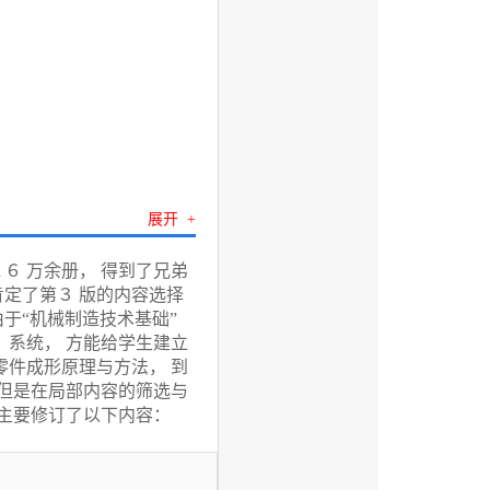
展开 +
１６ 万余册， 得到了兄弟
定了第３ 版的内容选择
于“机械制造技术基础”
、系统， 方能给学生建立
零件成形原理与方法， 到
 但是在局部内容的筛选与
书主要修订了以下内容：
及范围不断扩展， 很难以
材前面的内容关联性和本
 ２） 把原来的第五章和