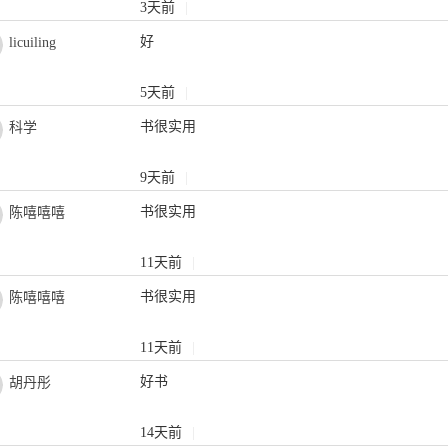
3天前
|
和质量控制， 脉络分明， 条理清晰， 但是在局部内容的筛选与
 对第２ 版教材进行了修订工作。 本书主要修订了以下内容： １
好
licuiling
制造系统” “机器与零件” 两部分内容， 其目的是让学生了解随
的多功能化以及集成化越显突出。过去一台设备只能完成一道工
5天前
|
完成多道工序，甚至可以进行车、铣等复合加工。通过介绍机器
品从设计到制造的总体思路， 即设计是由功能需求到机器、再到
书很实用
科学
件到机器的过程。 ２） 在第二章、第三章中， 将原来第七章
第二章， 单列为一节， 第七章有关高速机床部分的内容精简后
9天前
|
 这样使内容更加完整， 进一步增强了知识的系统性。 ３） 在
 主要是为了使学生在分析定位误差时更容易理解定位误差产生
书很实用
陈嘻嘻嘻
定位方案的分析和定位误差的计算。 ４） 重新编写了第五章、
“零件获得加工精度的方法” 移到第五章第一节中， 将原来第六章
11天前
|
零件和产品的分析中。如此编排可使知识点更加系统完整， 以
路连贯。第３ 版大大精简了机械加工中振动一节的内容。从机
书很实用
陈嘻嘻嘻
的基本概念， 包括振动类型以及抑振措施等， 具体的振动原理
 ５） 重新编写了第七章“快速成形技术” 一节， 增加了“精密超精
11天前
|
原来“高速机床” 一节， 精简了微细加工部分的内容。 ６） 对
好书
胡丹彤
编写。 本次修订是在充分借鉴西安交通大学的经典教材———
工艺学》（第３ 版） （陕西科学技术出版社， １９９１ 年）
具设计》（西安交通大学出版社， １９９２ 年） 的基础上， 
14天前
|