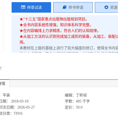
样章试读
样书申请
资源
★“十三五”国家重点出版物出版规划项目。
★全书内容系统性增强，知识体系科学完整。
★在内容编排上力求精炼，符合人们的认知规律。
★从加工方法的认识到完成加工成形的装备，从加工、装配
用。
本教材在上版的基础上进行了较大幅度的修订，使得全书内
排上力求精炼，符合人们的认知规律，从加工方法的认识到
量的控制。本次修订使得其更适合作为教材使用。本教材内
量分析与控制；工艺规程设计。全书以系统的观点构建了机
7
械工程及自动化专业主干技术基础课教材，同时也可供工业
生作为教学参考书，也可为装备制造企业的科学以及工程技
详情
：平装
编辑：丁昕祯
期： 2018-03-19
字数：495 千字
次日期：2026-05-27
定价：59.0
法分类：TH16