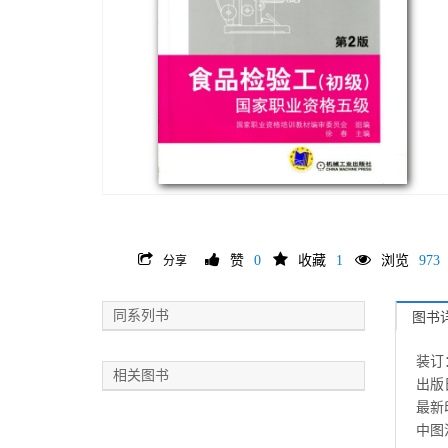
赞
0
收藏
1
浏览
973
分享
同系列书
图书
装订
相关图书
出版日
最新印
中图法