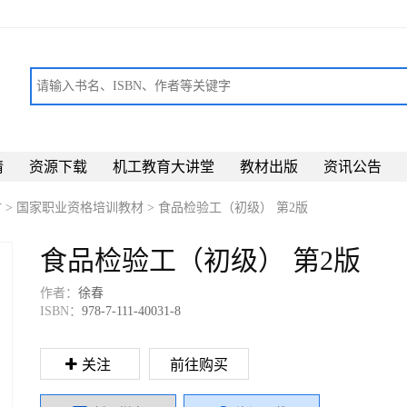
请
资源下载
机工教育大讲堂
教材出版
资讯公告
材
>
国家职业资格培训教材
>
食品检验工（初级） 第2版
食品检验工（初级） 第2版
作者：
徐春
ISBN：
978-7-111-40031-8
关注
前往购买