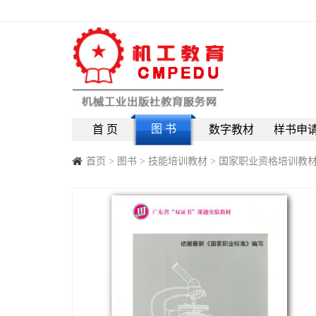
图 书
首 页
数字教材
样书申
首页
>
图书
>
技能培训教材
>
国家职业资格培训教