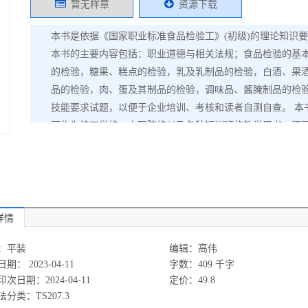
暂无样章
资源下载
本书是依据《国家职业标准食品检验工》(初级)的理论知识
本书的主要内容包括：职业道德与相关法规；食品检验的基本
的检验，糖果、糕点的检验，乳及乳制品的检验，白酒、果
品的检验，肉、蛋及其制品的检验，调味品、酱腌制品的检
技能要求试题，以便于企业培训、考核和读者自测自查。 本
可作为技工学校、中职院校以及各种短训班的教学用书，还
详情
：平装
编辑：高伟
期： 2023-04-11
字数：409 千字
次日期：2024-04-11
定价：49.8
分类：TS207.3