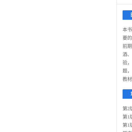
本书
要的
前期
酒、
验，
题，
教材
第2
第1
第1