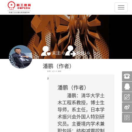
关注: 0
粉丝: 0
淘课件
潘鹏（作者）
图书作品
机工教育大讲堂
潘鹏（作者）
教师圈
潘鹏：清华大学土
个人介绍
木工程系教授，博士生
导师，
系主任
，日本学
术振兴会外国人特别研
究员。主要境内学术兼
职包括：结构减震控制