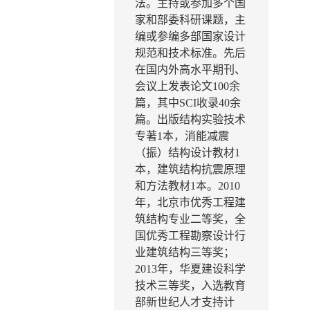
法。
主持
或
参加
多个国
家
和
部委科研课题，主
编或参编多部国家设计
规范和技术标准
。先后
在国内外高水平期刊、
会议上发表论文
100
余
篇，其中
SCI
收录
4
0
余
篇。出版
结构实验技术
专著
1
本
，
消能
减震
（
振
）
结构
设计教材
1
本，建筑结构抗震原理
和方法教材
1
本
。
2010
年，北京市优秀工程建
筑结构专业二等奖，全
国优秀工程勘察设计行
业建筑结构三等奖；
2013
年，华夏建设科学
技术三等奖，入选
教育
部新世纪人才支持计