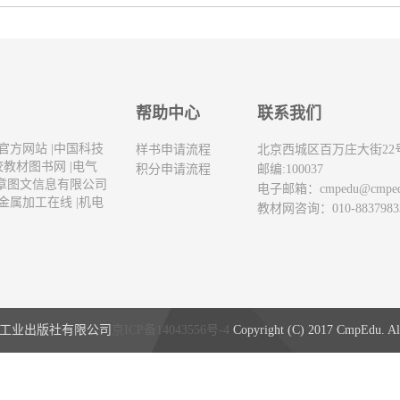
帮助中心
联系我们
官方网站
|
中国科技
样书申请流程
北京西城区百万庄大街22
校教材图书网
|
电气
积分申请流程
邮编:100037
章图文信息有限公司
电子邮箱：
cmpedu@cmpe
金属加工在线
|
机电
教材网咨询：010-8837983
工业出版社有限公司
京ICP备14043556号-4
Copyright (C) 2017 CmpEdu. All