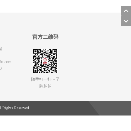
官方二维码
号
du.com
3
随手扫一扫～了
解多多
 Rights Reserved