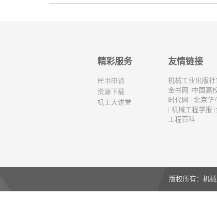
精彩服务
友情链接
机械工业出版社
样书申请
金书网
|
中国高
资源下载
时代网
|
北京华
机工大讲堂
|
机械工程学报
|
工程百科
版权所有：机械