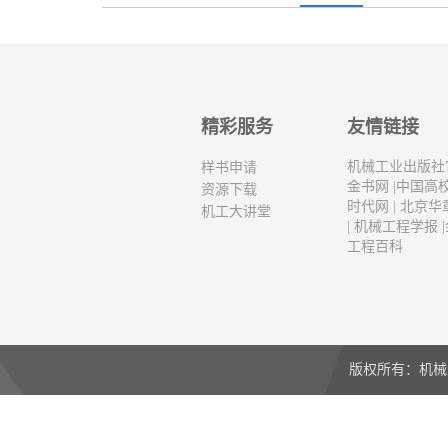
精彩服务
友情链接
机械工业出版社
样书申请
金书网
|
中国高
资源下载
时代网
|
北京华
机工大讲堂
|
机械工程学报
|
工程百科
版权所有：机械