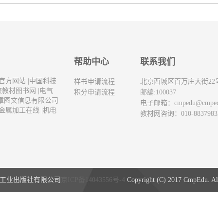
帮助中心
联系我们
官方网站
|
中国科技
样书申请流程
北京西城区百万庄大街22
校教材图书网
|
电气
积分申请流程
邮编:100037
章图文信息有限公司
电子邮箱：
cmpedu@cmpe
金属加工在线
|
机电
教材网咨询：010-8837983
工业出版社有限公司
京ICP备14043556号-4
Copyright (C) 2017 CmpEdu. All