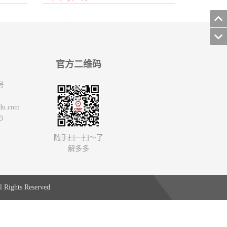
官方二维码
号
du.com
3
随手扫一扫～了
解多多
 Rights Reserved