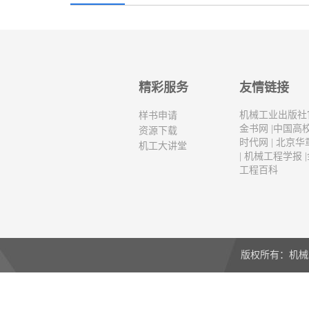
精彩服务
友情链接
机械工业出版社
样书申请
金书网
|
中国高
资源下载
时代网
|
北京华
机工大讲堂
|
机械工程学报
|
工程百科
版权所有：机械