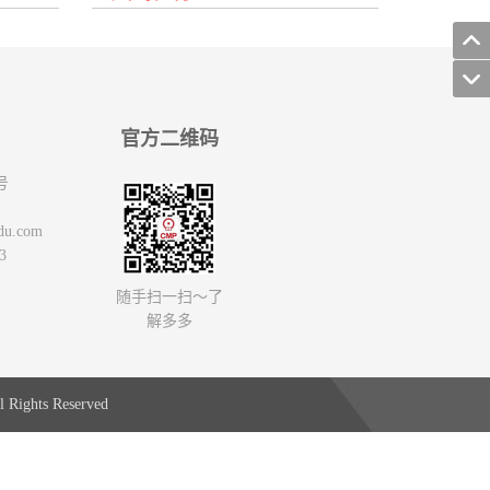
官方二维码
号
du.com
3
随手扫一扫～了
解多多
 Rights Reserved