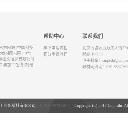
帮助中心
联系我们
官方网站
|
中国科技
样书申请流程
北京西城区百万庄大街22
校教材图书网
|
电气
积分申请流程
邮编:100037
章图文信息有限公司
电子邮箱：
cmpedu@cmpe
金属加工在线
|
机电
教材网咨询：010-8837983
工业出版社有限公司
京ICP备14043556号-4
Copyright (C) 2017 CmpEdu. All