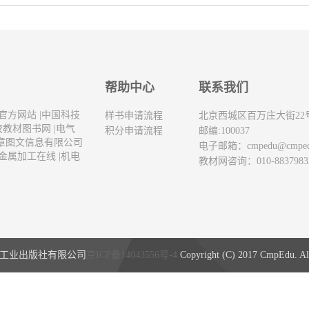
帮助中心
联系我们
官方网站
|
中国科技
样书申请流程
北京西城区百万庄大街22
校教材图书网
|
电气
积分申请流程
邮编:100037
章图文信息有限公司
电子邮箱：
cmpedu@cmpe
金属加工在线
|
机电
教材网咨询：010-8837983
工业出版社有限公司
京ICP备14043556号-4
Copyright (C) 2017 CmpEdu. All