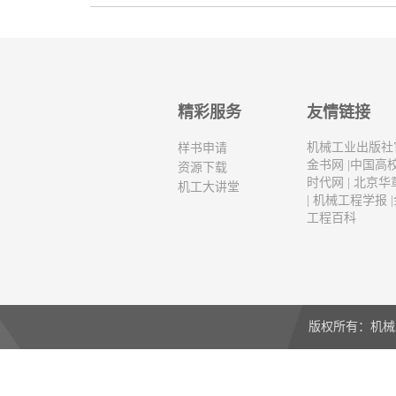
精彩服务
友情链接
机械工业出版社
样书申请
金书网
|
中国高
资源下载
时代网
|
北京华
机工大讲堂
|
机械工程学报
|
工程百科
版权所有：机械