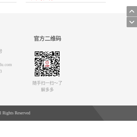
官方二维码
号
du.com
3
随手扫一扫～了
解多多
 Rights Reserved