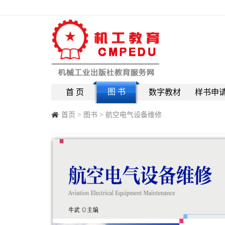
图 书
首 页
数字教材
样书申
首页
>
图书
>
航空电气设备维修