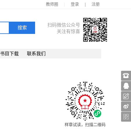
|
|
教师圈
登录
注册
扫码微信公众号
关注有惊喜
书目下载
联系我们
样章试读，扫描二维码