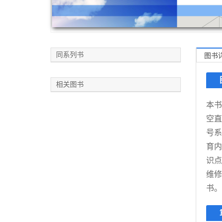
同系列书
图书
相关图书
本书
空直
号系
育内
识点
维修
书。