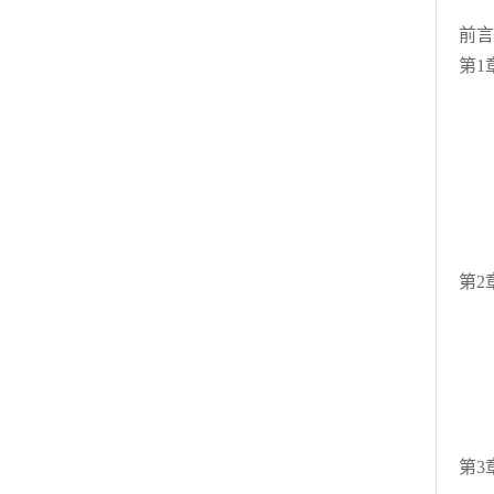
前言
第1
1.
1.
1
1
励
复
第2
2
2
2
励
复
第3