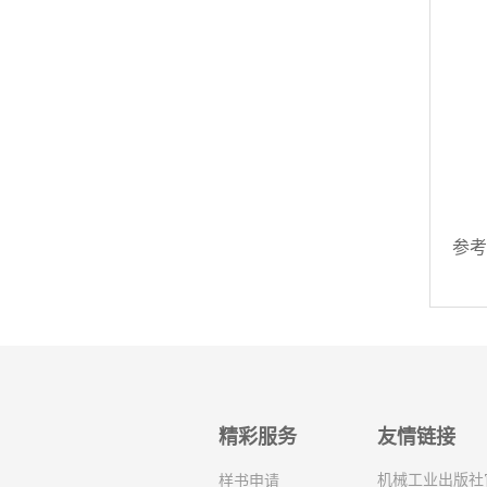
9
9
9
9
9
9.
励
复
参考
精彩服务
友情链接
机械工业出版社
样书申请