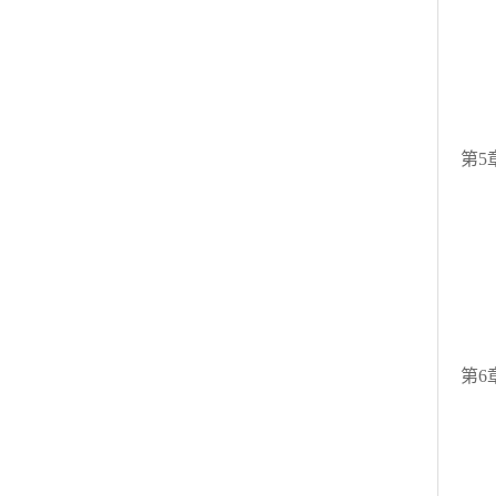
4
4
4.
励
复
第5
5
5
5.
5
励
复
第6
6
6
6