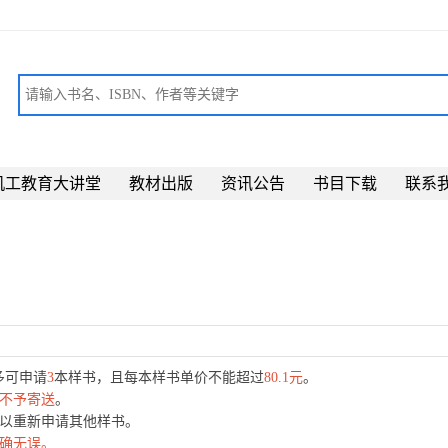
机工教育大讲堂
教材出版
资讯公告
书目下载
联系
最多可申请
3
本样书，且每本样书单价不能超过
80.1元
。
不予寄送
。
可以重新申请其他样书。
确无误。