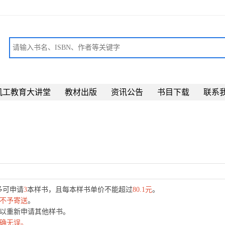
机工教育大讲堂
教材出版
资讯公告
书目下载
联系
最多可申请
3
本样书，且每本样书单价不能超过
80.1元
。
不予寄送
。
可以重新申请其他样书。
确无误。