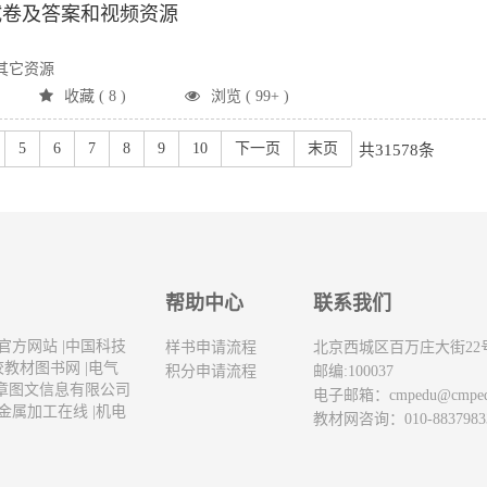
试卷及答案和视频资源
其它资源
收藏 ( 8 )
浏览 ( 99+ )
5
6
7
8
9
10
下一页
末页
共31578条
帮助中心
联系我们
官方网站
|
中国科技
样书申请流程
北京西城区百万庄大街22
校教材图书网
|
电气
积分申请流程
邮编:100037
章图文信息有限公司
电子邮箱：
cmpedu@cmpe
金属加工在线
|
机电
教材网咨询：010-8837983