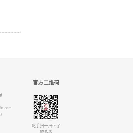
官方二维码
号
du.com
3
随手扫一扫～了
解多多