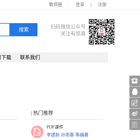
|
|
教师圈
登录
注册
扫码微信公众号
关注有惊喜
目下载
联系我们
| 热门推荐
PDF课件
李建新 孙雨春 等编著