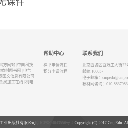
无课件
帮助中心
联系我们
官方网站
|
中国科技
样书申请流程
北京西城区百万庄大街22
校教材图书网
|
电气
积分申请流程
邮编:100037
章图文信息有限公司
电子邮箱：
cmpedu@cmpe
金属加工在线
|
机电
教材网咨询：010-8837983
工业出版社有限公司
京ICP备14043556号-4
Copyright (C) 2017 CmpEdu. All