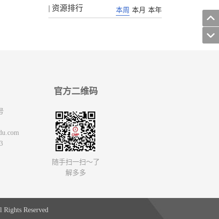
| 资源排行
本周
本月
本年
官方二维码
号
du.com
3
随手扫一扫～了
解多多
 Rights Reserved