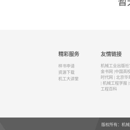
暂
精彩服务
友情链接
机械工业出版社
样书申请
金书网
|
中国高
资源下载
时代网
|
北京华
机工大讲堂
|
机械工程学报
|
工程百科
版权所有：机械