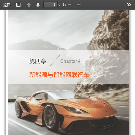
of 18
返回
Toggle
Previous
Next
Zoom
Zoom
Too
Sidebar
Out
In
Chapter 4
第四章
新能源与智能网联汽车