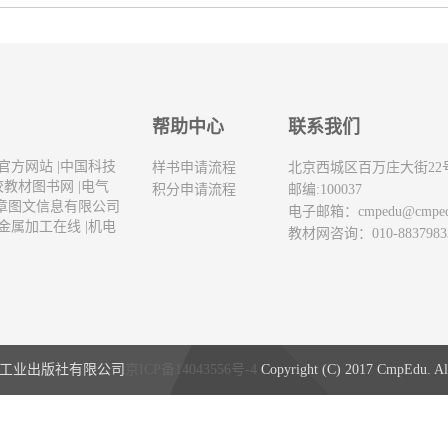
帮助中心
联系我们
官方网站
|
中国科技
样书申请流程
北京西城区百万庄大街22
校教材图书网
|
电气
积分申请流程
邮编:100037
章图文信息有限公司
电子邮箱：
cmpedu@cmpe
金属加工在线
|
机电
教材网咨询：010-8837983
工业出版社有限公司
京ICP备14043556号-4
Copyright (C) 2017 CmpEdu. All