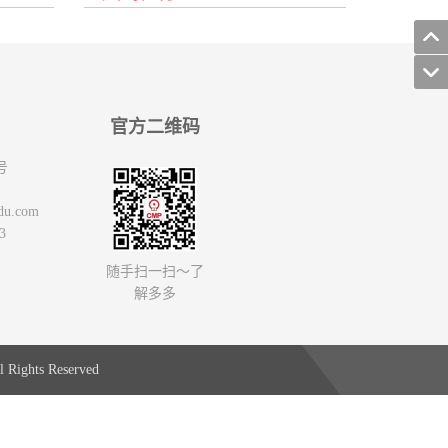
官方二维码
号
du.com
3
随手扫一扫～了
解多多
 Rights Reserved