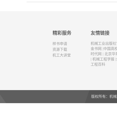
精彩服务
友情链接
机械工业出版社
样书申请
金书网
|
中国高
资源下载
时代网
|
北京华
机工大讲堂
|
机械工程学报
|
工程百科
版权所有：机械